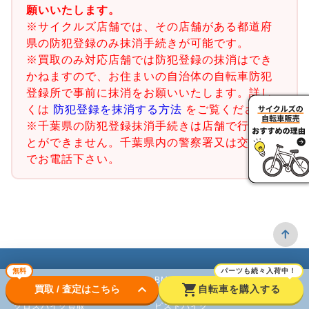
願いいたします。
※サイクルズ店舗では、その店舗がある都道府
県の防犯登録のみ抹消手続きが可能です。
※買取のみ対応店舗では防犯登録の抹消はでき
かねますので、お住まいの自治体の自転車防犯
登録所で事前に抹消をお願いいたします。詳し
くは
防犯登録を抹消する方法
をご覧ください。
※千葉県の防犯登録抹消手続きは店舗で行うこ
とができません。千葉県内の警察署又は交番ま
でお電話下さい。
無料
パーツも続々入荷中！
ロードバイク
BMX
keyboard_arrow_down
shopping_cart
買取 / 査定はこちら
自転車を購入する
クロスバイク買取
ピストバイク