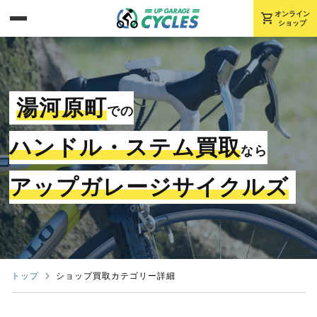
shopping_cart
オンライン
ショップ
湯河原町
での
ハンドル・ステム買取
なら
アップガレージサイクルズ
トップ
ショップ買取カテゴリー詳細