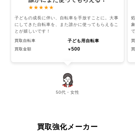
★★★★★
子どもの成長に伴い、自転車を手放すことに。大事
にしてきた自転車を、また誰かに使ってもらえるこ
とが嬉しいです！
子ども用自転車
買取自転車
500
買取金額
￥
chevron_left
chevron_right
50代・女性
買取強化メーカー