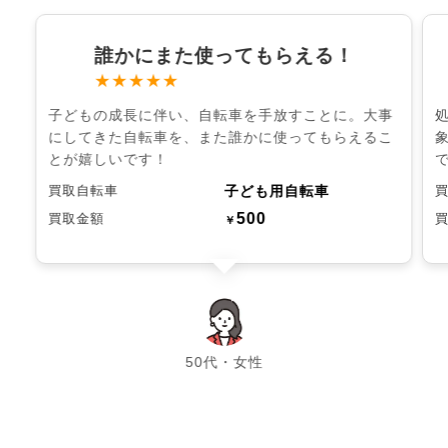
誰かにまた使ってもらえる！
★★★★★
子どもの成長に伴い、自転車を手放すことに。大事
にしてきた自転車を、また誰かに使ってもらえるこ
とが嬉しいです！
子ども用自転車
買取自転車
500
買取金額
￥
chevron_left
chevron_right
50代・女性