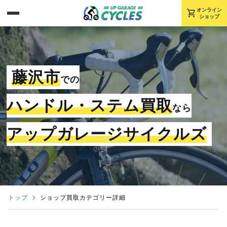
shopping_cart
オンライン
ショップ
藤沢市
での
ハンドル・ステム買取
なら
アップガレージサイクルズ
トップ
ショップ買取カテゴリー詳細