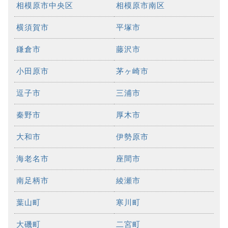
相模原市中央区
相模原市南区
横須賀市
平塚市
鎌倉市
藤沢市
小田原市
茅ヶ崎市
逗子市
三浦市
秦野市
厚木市
大和市
伊勢原市
海老名市
座間市
南足柄市
綾瀬市
葉山町
寒川町
大磯町
二宮町