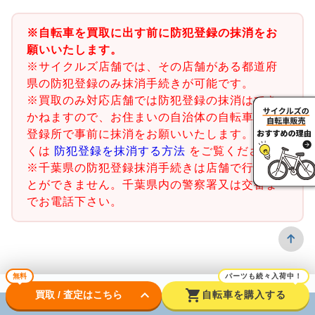
※自転車を買取に出す前に防犯登録の抹消をお
願いいたします。
※サイクルズ店舗では、その店舗がある都道府
県の防犯登録のみ抹消手続きが可能です。
※買取のみ対応店舗では防犯登録の抹消はでき
かねますので、お住まいの自治体の自転車防犯
登録所で事前に抹消をお願いいたします。詳し
くは
防犯登録を抹消する方法
をご覧ください。
※千葉県の防犯登録抹消手続きは店舗で行うこ
とができません。千葉県内の警察署又は交番ま
でお電話下さい。
無料
パーツも続々入荷中！
keyboard_arrow_down
shopping_cart
買取 / 査定はこちら
自転車を購入する