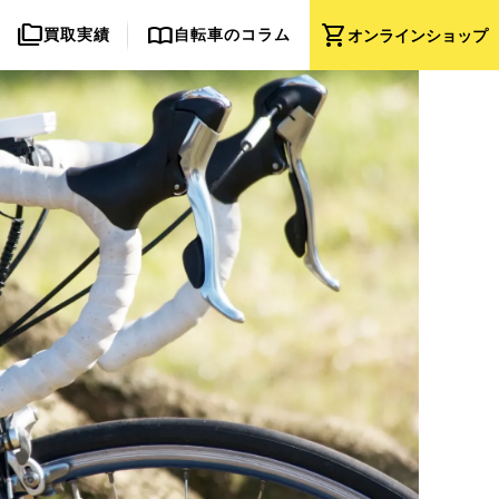
folder_copy
import_contacts
shopping_cart
買取実績
自転車のコラム
オンライン
ショップ