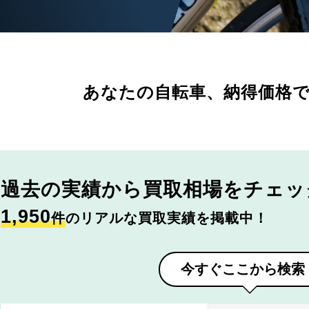
あなたの自転車、
納得価格
過去の実績から
買取相場をチェッ
1,950
件
のリアルな買取実績を掲載中！
今すぐここから検索