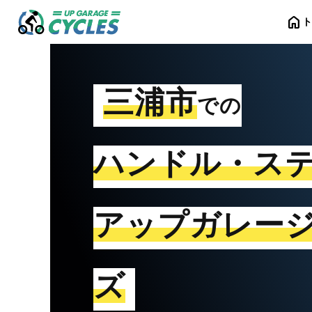
home
三浦市
での
ハンドル・ス
アップガレー
ズ