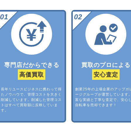
専門店だからできる
買取のプロによる
高価買取
安心査定
長年リユースビジネスに携わって得
創業25年の上場企業のアップガ
たノウハウで、管理コストを大きく
ージグループが運営しています
削減しています。削減した管理コス
富な実績と丁寧な査定で、安心
トはすべて買取額に反映していま
自転車を売却できます！
す。