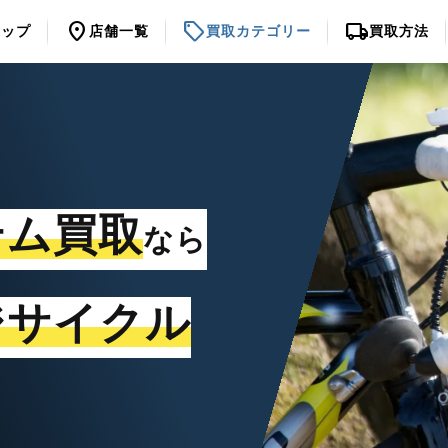
location_on
sell
local_shipping
トップ
店舗一覧
買取カテゴリー
買取方法
テム買取
なら
ジサイクル