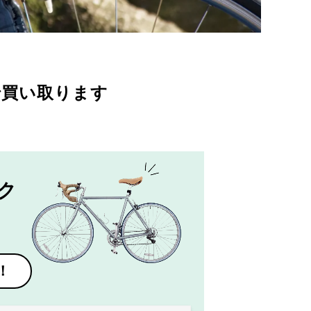
で買い取ります
ク
！