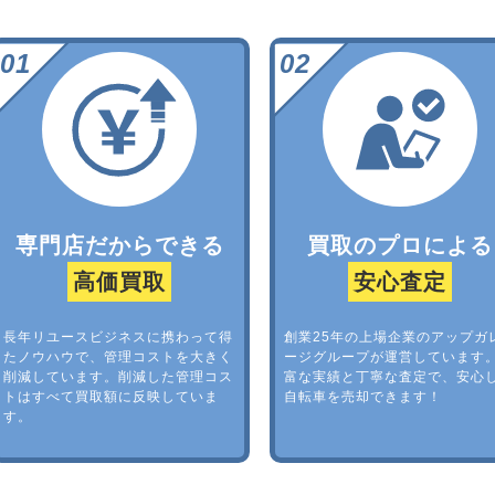
専門店だからできる
買取のプロによる
高価買取
安心査定
長年リユースビジネスに携わって得
創業25年の上場企業のアップガ
たノウハウで、管理コストを大きく
ージグループが運営しています
削減しています。削減した管理コス
富な実績と丁寧な査定で、安心
トはすべて買取額に反映していま
自転車を売却できます！
す。