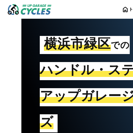
home
横浜市緑区
での
ハンドル・ス
アップガレー
ズ