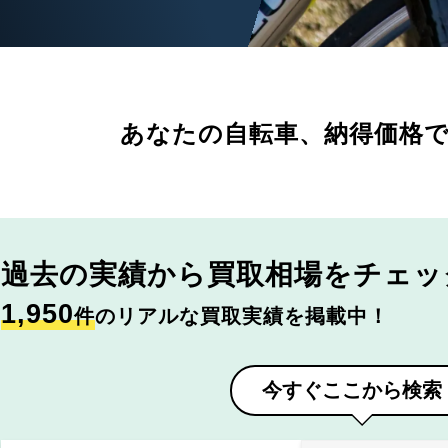
あなたの自転車、
納得価格
過去の実績から
買取相場をチェッ
1,950
件
のリアルな買取実績を掲載中！
今すぐここから検索