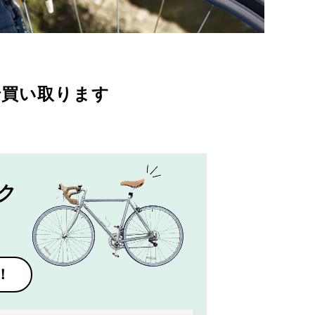
で買い取ります
ク
！