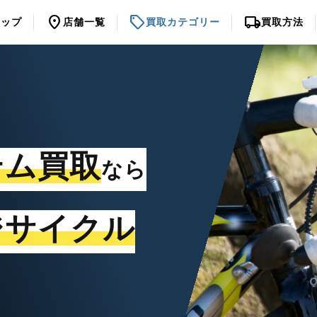
location_on
sell
local_shipping
トップ
店舗一覧
買取カテゴリー
買取方法
テム買取
なら
ジサイクル