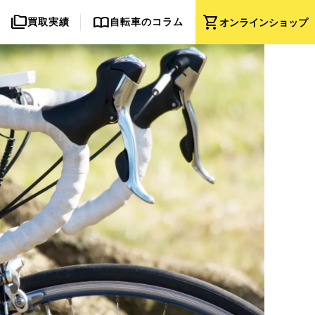
folder_copy
import_contacts
shopping_cart
買取実績
自転車のコラム
オンライン
ショップ