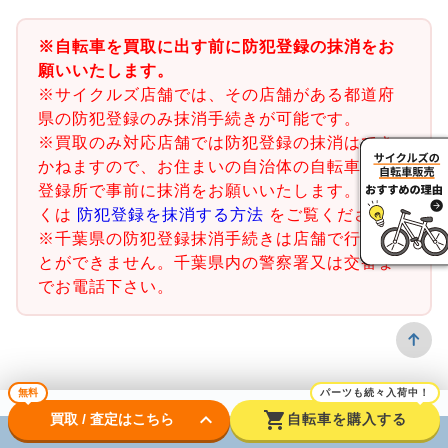
※自転車を買取に出す前に防犯登録の抹消をお
願いいたします。
※サイクルズ店舗では、その店舗がある都道府
県の防犯登録のみ抹消手続きが可能です。
※買取のみ対応店舗では防犯登録の抹消はでき
かねますので、お住まいの自治体の自転車防犯
登録所で事前に抹消をお願いいたします。詳し
くは
防犯登録を抹消する方法
をご覧ください。
※千葉県の防犯登録抹消手続きは店舗で行うこ
とができません。千葉県内の警察署又は交番ま
でお電話下さい。
無料
パーツも続々入荷中！
keyboard_arrow_down
shopping_cart
買取 / 査定はこちら
自転車を購入する