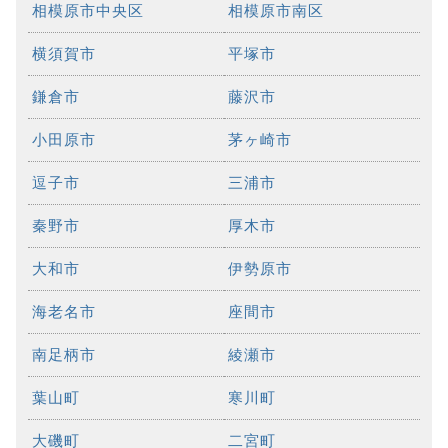
相模原市中央区
相模原市南区
横須賀市
平塚市
鎌倉市
藤沢市
小田原市
茅ヶ崎市
逗子市
三浦市
秦野市
厚木市
大和市
伊勢原市
海老名市
座間市
南足柄市
綾瀬市
葉山町
寒川町
大磯町
二宮町