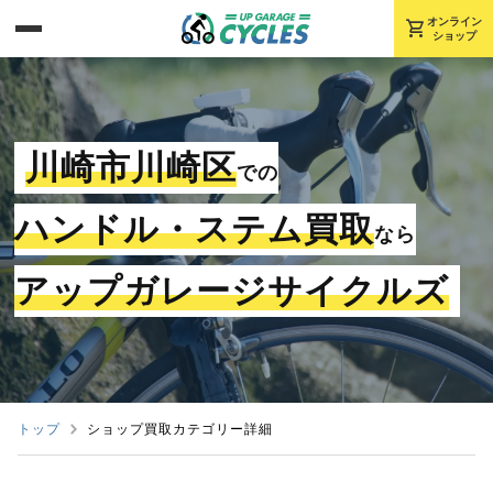
shopping_cart
オンライン
ショップ
川崎市川崎区
での
ハンドル・ステム買取
なら
アップガレージサイクルズ
トップ
ショップ買取カテゴリー詳細