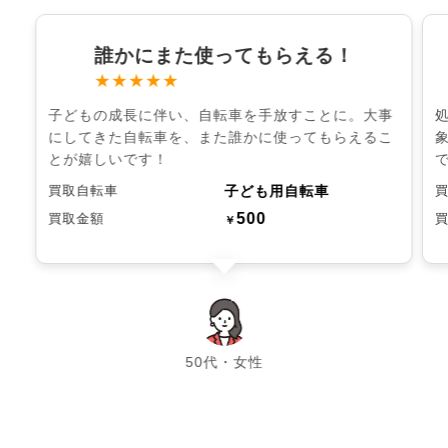
誰かにまた使ってもらえる！
★★★★★
子どもの成長に伴い、自転車を手放すことに。大事
にしてきた自転車を、また誰かに使ってもらえるこ
とが嬉しいです！
子ども用自転車
買取自転車
500
買取金額
￥
chevron_left
chevron_right
50代・女性