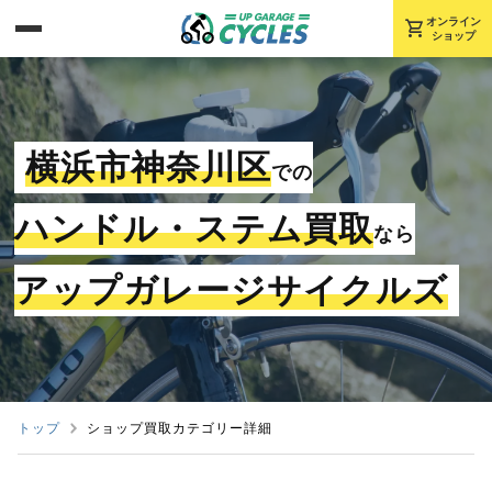
shopping_cart
オンライン
ショップ
横浜市神奈川区
での
ハンドル・ステム買取
なら
アップガレージサイクルズ
トップ
ショップ買取カテゴリー詳細