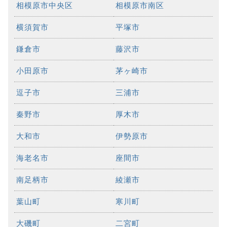
相模原市中央区
相模原市南区
横須賀市
平塚市
鎌倉市
藤沢市
小田原市
茅ヶ崎市
逗子市
三浦市
秦野市
厚木市
大和市
伊勢原市
海老名市
座間市
南足柄市
綾瀬市
葉山町
寒川町
大磯町
二宮町