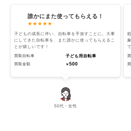
誰かにまた使ってもらえる！
★★★★★
子どもの成長に伴い、自転車を手放すことに。大事
にしてきた自転車を、また誰かに使ってもらえるこ
とが嬉しいです！
子ども用自転車
買取自転車
500
買取金額
￥
chevron_left
chevron_right
50代・女性