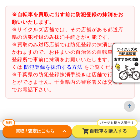
※自転車を買取に出す前に防犯登録の抹消をお
願いいたします。
※サイクルズ店舗では、その店舗がある都道府
県の防犯登録のみ抹消手続きが可能です。
※買取のみ対応店舗では防犯登録の抹消はでき
かねますので、お住まいの自治体の自転車防犯
登録所で事前に抹消をお願いいたします。詳し
くは
防犯登録を抹消する方法
をご覧ください。
※千葉県の防犯登録抹消手続きは店舗で行うこ
とができません。千葉県内の警察署又は交番ま
でお電話下さい。
無料
パーツも続々入荷中！
keyboard_arrow_down
shopping_cart
買取 / 査定はこちら
自転車を購入する