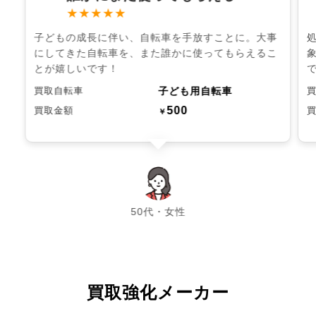
★★★★★
子どもの成長に伴い、自転車を手放すことに。大事
にしてきた自転車を、また誰かに使ってもらえるこ
とが嬉しいです！
子ども用自転車
買取自転車
500
買取金額
￥
chevron_left
chevron_right
50代・女性
買取強化メーカー