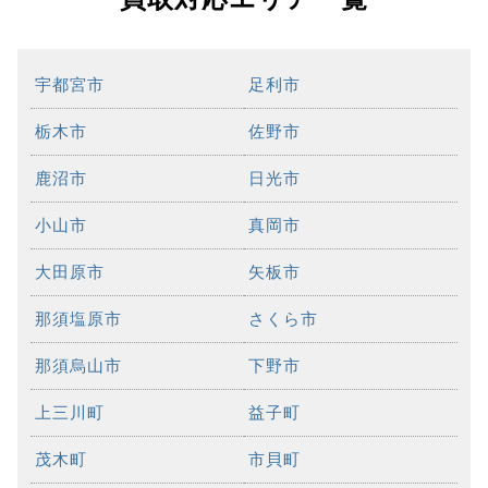
宇都宮市
足利市
栃木市
佐野市
鹿沼市
日光市
小山市
真岡市
大田原市
矢板市
那須塩原市
さくら市
那須烏山市
下野市
上三川町
益子町
茂木町
市貝町