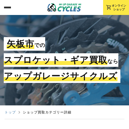
shopping_cart
オンライン
ショップ
矢板市
での
スプロケット・ギア買取
なら
アップガレージサイクルズ
トップ
ショップ買取カテゴリー詳細