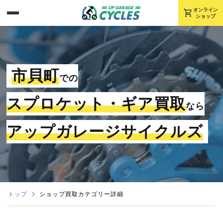
shopping_cart
オンライン
ショップ
市貝町
での
スプロケット・ギア買取
なら
アップガレージサイクルズ
トップ
ショップ買取カテゴリー詳細