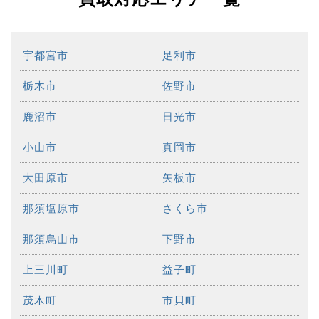
宇都宮市
足利市
栃木市
佐野市
鹿沼市
日光市
小山市
真岡市
大田原市
矢板市
那須塩原市
さくら市
那須烏山市
下野市
上三川町
益子町
茂木町
市貝町