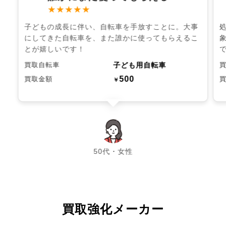
★★★★★
子どもの成長に伴い、自転車を手放すことに。大事
にしてきた自転車を、また誰かに使ってもらえるこ
とが嬉しいです！
子ども用自転車
買取自転車
500
買取金額
￥
chevron_left
chevron_right
50代・女性
買取強化メーカー