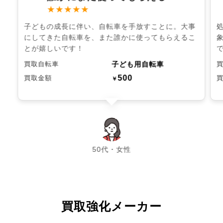
★★★★★
子どもの成長に伴い、自転車を手放すことに。大事
にしてきた自転車を、また誰かに使ってもらえるこ
とが嬉しいです！
子ども用自転車
買取自転車
500
買取金額
￥
chevron_left
chevron_right
50代・女性
買取強化メーカー