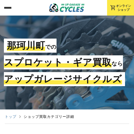
shopping_cart
オンライン
ショップ
那珂川町
での
スプロケット・ギア買取
なら
アップガレージサイクルズ
トップ
ショップ買取カテゴリー詳細