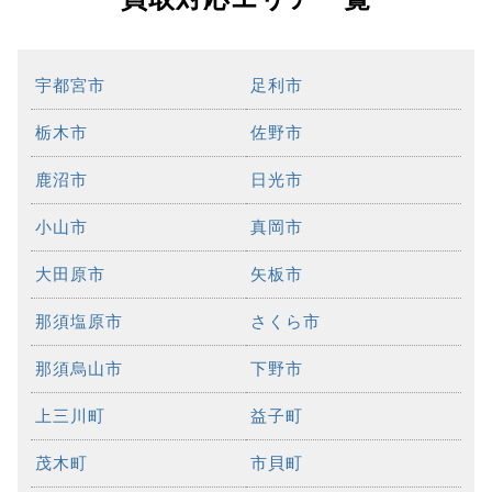
宇都宮市
足利市
栃木市
佐野市
鹿沼市
日光市
小山市
真岡市
大田原市
矢板市
那須塩原市
さくら市
那須烏山市
下野市
上三川町
益子町
茂木町
市貝町