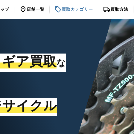
location_on
sell
local_shipping
トップ
店舗一覧
買取カテゴリー
買取方法
・ギア買取
な
ジサイクル