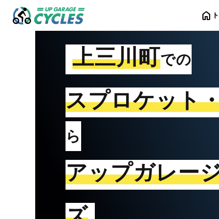
home
上三川町
での
スプロケット
ら
アップガレー
ズ