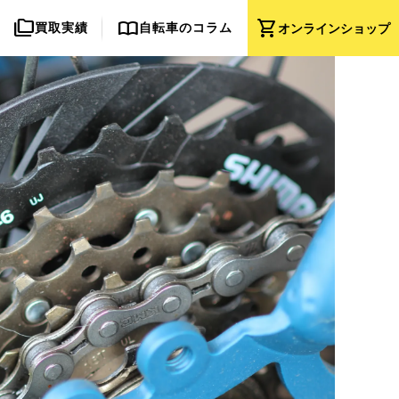
folder_copy
import_contacts
shopping_cart
買取実績
自転車のコラム
オンライン
ショップ