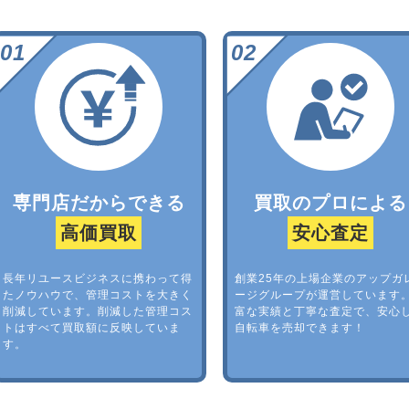
専門店だからできる
買取のプロによる
高価買取
安心査定
長年リユースビジネスに携わって得
創業25年の上場企業のアップガ
たノウハウで、管理コストを大きく
ージグループが運営しています
削減しています。削減した管理コス
富な実績と丁寧な査定で、安心
トはすべて買取額に反映していま
自転車を売却できます！
す。