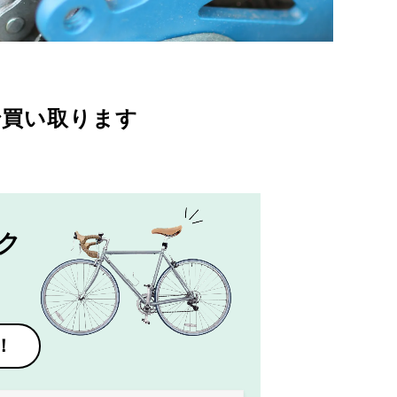
で買い取ります
ク
！