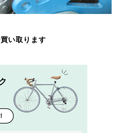
で買い取ります
ク
！