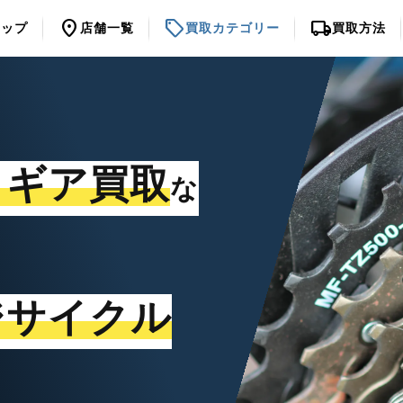
location_on
sell
local_shipping
トップ
店舗一覧
買取カテゴリー
買取方法
・ギア買取
な
ジサイクル