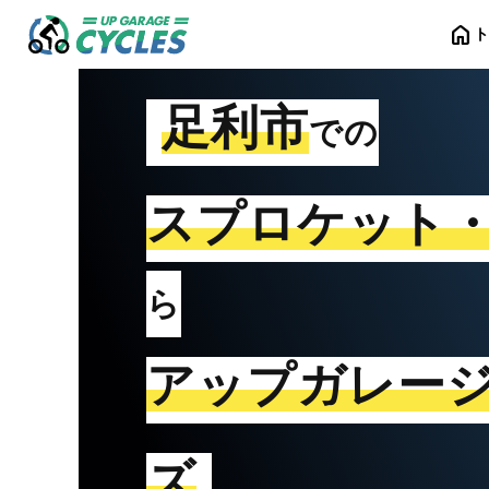
home
足利市
での
スプロケット
ら
アップガレー
ズ