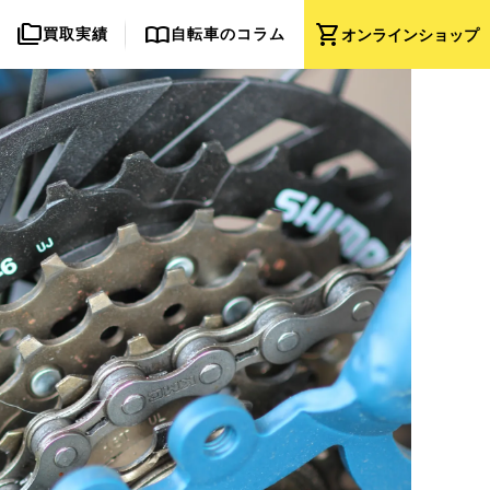
folder_copy
import_contacts
shopping_cart
買取実績
自転車のコラム
オンライン
ショップ