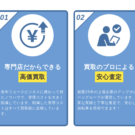
専門店だからできる
買取のプロによる
高価買取
安心査定
長年リユースビジネスに携わって得
創業25年の上場企業のアップガ
たノウハウで、管理コストを大きく
ージグループが運営しています
削減しています。削減した管理コス
富な実績と丁寧な査定で、安心
トはすべて買取額に反映していま
自転車を売却できます！
す。