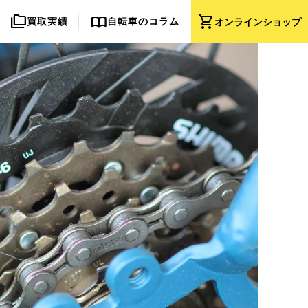
folder_copy
import_contacts
shopping_cart
買取実績
自転車のコラム
オンライン
ショップ