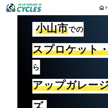
home
小山市
での
スプロケット
ら
アップガレー
ズ