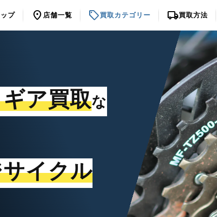
location_on
sell
local_shipping
トップ
店舗一覧
買取カテゴリー
買取方法
・ギア買取
な
ジサイクル