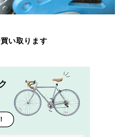
で買い取ります
ク
！