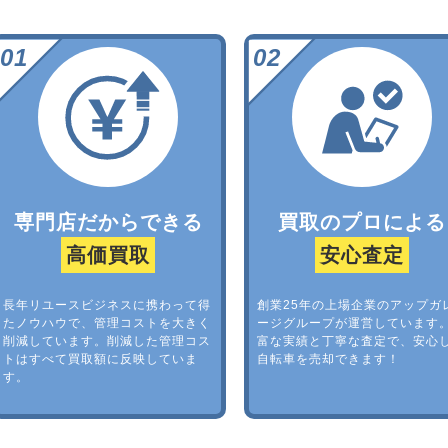
専門店だからできる
買取のプロによる
高価買取
安心査定
長年リユースビジネスに携わって得
創業25年の上場企業のアップガ
たノウハウで、管理コストを大きく
ージグループが運営しています
削減しています。削減した管理コス
富な実績と丁寧な査定で、安心
トはすべて買取額に反映していま
自転車を売却できます！
す。