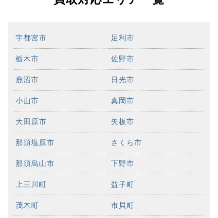
宇都宮市
足利市
栃木市
佐野市
鹿沼市
日光市
小山市
真岡市
大田原市
矢板市
那須塩原市
さくら市
那須烏山市
下野市
上三川町
益子町
茂木町
市貝町