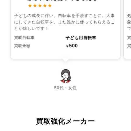
★★★★★
子どもの成長に伴い、自転車を手放すことに。大事
にしてきた自転車を、また誰かに使ってもらえるこ
とが嬉しいです！
子ども用自転車
買取自転車
500
買取金額
￥
chevron_left
chevron_right
50代・女性
買取強化メーカー