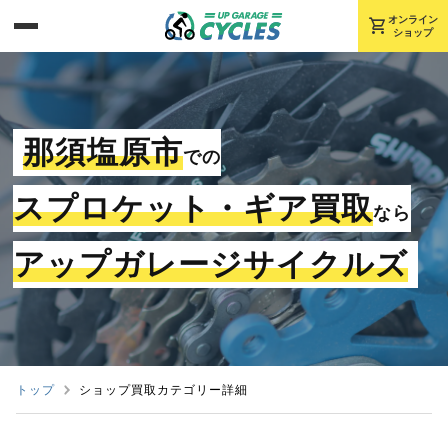
shopping_cart
オンライン
ショップ
那須塩原市
での
スプロケット・ギア買取
なら
アップガレージサイクルズ
トップ
ショップ買取カテゴリー詳細