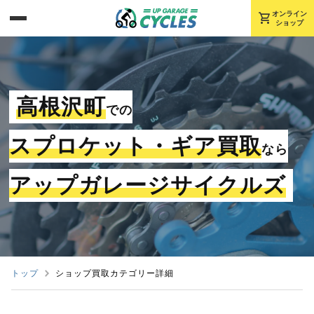
shopping_cart
オンライン
ショップ
高根沢町
での
スプロケット・ギア買取
なら
アップガレージサイクルズ
トップ
ショップ買取カテゴリー詳細