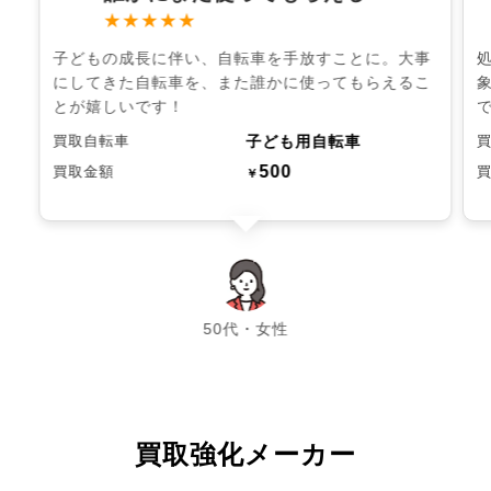
★★★★★
子どもの成長に伴い、自転車を手放すことに。大事
にしてきた自転車を、また誰かに使ってもらえるこ
とが嬉しいです！
子ども用自転車
買取自転車
500
買取金額
￥
chevron_left
chevron_right
50代・女性
買取強化メーカー