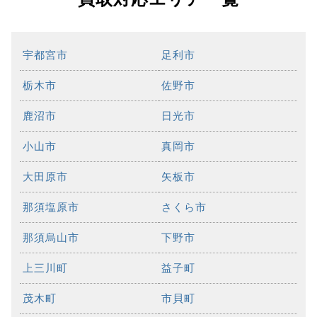
宇都宮市
足利市
栃木市
佐野市
鹿沼市
日光市
小山市
真岡市
大田原市
矢板市
那須塩原市
さくら市
那須烏山市
下野市
上三川町
益子町
茂木町
市貝町