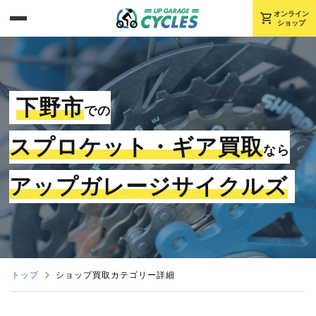
shopping_cart
オンライン
ショップ
下野市
での
スプロケット・ギア買取
なら
アップガレージサイクルズ
トップ
ショップ買取カテゴリー詳細