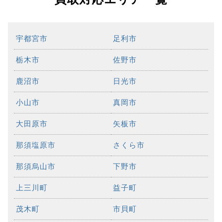
宇都宮市
足利市
栃木市
佐野市
鹿沼市
日光市
小山市
真岡市
大田原市
矢板市
那須塩原市
さくら市
那須烏山市
下野市
上三川町
益子町
茂木町
市貝町