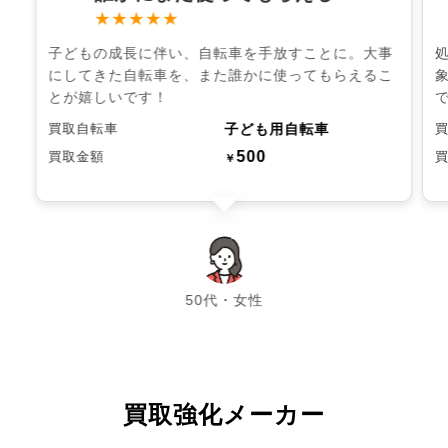
★★★★★
子どもの成長に伴い、自転車を手放すことに。大事
にしてきた自転車を、また誰かに使ってもらえるこ
とが嬉しいです！
子ども用自転車
買取自転車
500
買取金額
￥
chevron_left
chevron_right
50代・女性
買取強化メーカー