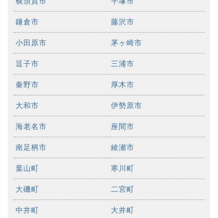
横須賀市
平塚市
鎌倉市
藤沢市
小田原市
茅ヶ崎市
逗子市
三浦市
秦野市
厚木市
大和市
伊勢原市
海老名市
座間市
南足柄市
綾瀬市
葉山町
寒川町
大磯町
二宮町
中井町
大井町