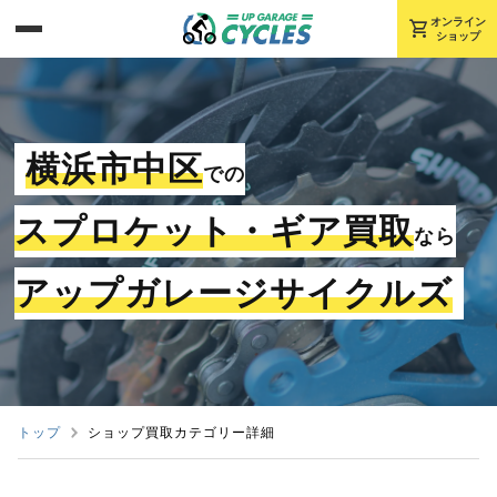
shopping_cart
オンライン
ショップ
横浜市中区
での
スプロケット・ギア買取
なら
アップガレージサイクルズ
トップ
ショップ買取カテゴリー詳細