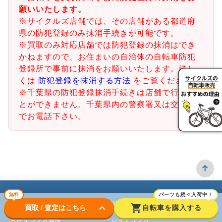
願いいたします。
※サイクルズ店舗では、その店舗がある都道府
県の防犯登録のみ抹消手続きが可能です。
※買取のみ対応店舗では防犯登録の抹消はでき
かねますので、お住まいの自治体の自転車防犯
登録所で事前に抹消をお願いいたします。詳し
くは
防犯登録を抹消する方法
をご覧ください。
※千葉県の防犯登録抹消手続きは店舗で行うこ
とができません。千葉県内の警察署又は交番ま
でお電話下さい。
無料
パーツも続々入荷中！
ロードバイク
BMX
keyboard_arrow_down
shopping_cart
買取 / 査定はこちら
自転車を購入する
クロスバイク買取
ピストバイク