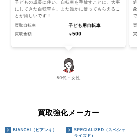
子どもの成長に伴い、自転車を手放すことに。大事
にしてきた自転車を、また誰かに使ってもらえるこ
とが嬉しいです！
子ども用自転車
買取自転車
500
買取金額
￥
chevron_left
chevron_right
50代・女性
買取強化メーカー
BIANCHI（ビアンキ）
SPECIALIZED（スペシャ
ライズド）