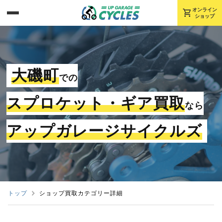
shopping_cart
オンライン
ショップ
大磯町
での
スプロケット・ギア買取
なら
アップガレージサイクルズ
トップ
ショップ買取カテゴリー詳細