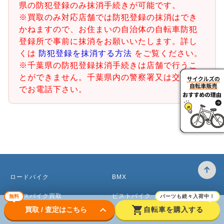
県の防犯登録のみ抹消手続きが可能です。
※買取のみ対応店舗では防犯登録の抹消はでき
かねますので、お住まいの自治体の自転車防犯
登録所で事前に抹消をお願いいたします。詳し
くは
防犯登録を抹消する方法
をご覧ください。
※千葉県の防犯登録抹消手続きは店舗で行うこ
とができません。千葉県内の警察署又は交番ま
でお電話下さい。
ロードバイク
BMX
クロスバイク買取
ピストバイク
無料
パーツも続々入荷中！
keyboard_arrow_down
shopping_cart
買取 / 査定はこちら
自転車を購入する
マウンテンバイク買取
ベビーカー