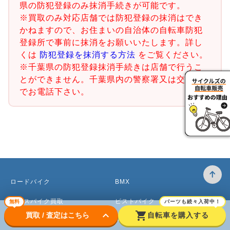
県の防犯登録のみ抹消手続きが可能です。
※買取のみ対応店舗では防犯登録の抹消はでき
かねますので、お住まいの自治体の自転車防犯
登録所で事前に抹消をお願いいたします。詳し
くは
防犯登録を抹消する方法
をご覧ください。
※千葉県の防犯登録抹消手続きは店舗で行うこ
とができません。千葉県内の警察署又は交番ま
でお電話下さい。
ロードバイク
BMX
クロスバイク買取
ピストバイク
無料
パーツも続々入荷中！
keyboard_arrow_down
shopping_cart
買取 / 査定はこちら
自転車を購入する
マウンテンバイク買取
ベビーカー