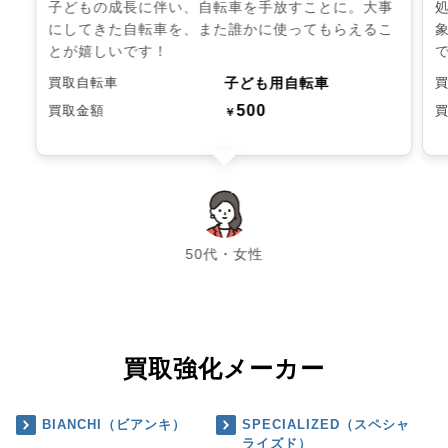
子どもの成長に伴い、自転車を手放すことに。大事
にしてきた自転車を、また誰かに使ってもらえるこ
とが嬉しいです！
子ども用自転車
買取自転車
500
買取金額
￥
chevron_left
chevron_right
50代・女性
買取強化メーカー
BIANCHI（ビアンキ）
SPECIALIZED（スペシャ
ライズド）