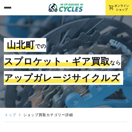
shopping_cart
オンライン
ショップ
山北町
での
スプロケット・ギア買取
なら
アップガレージサイクルズ
トップ
ショップ買取カテゴリー詳細