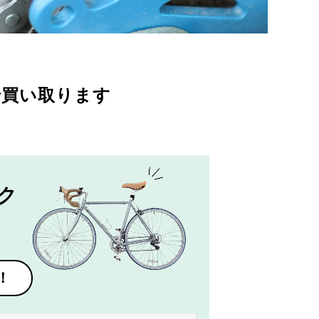
で買い取ります
ク
！