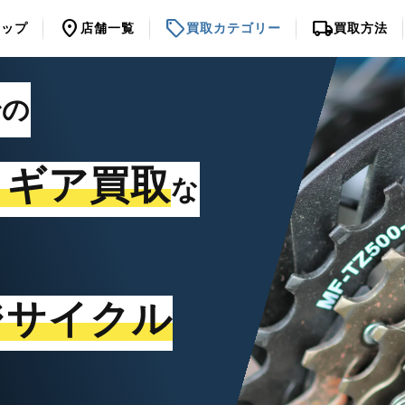
location_on
sell
local_shipping
トップ
店舗一覧
買取カテゴリー
買取方法
での
・ギア買取
な
ジサイクル