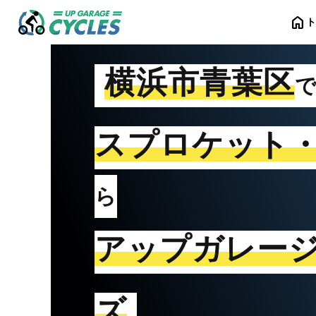
home
横浜市青葉区
スプロケット
ら
アップガレー
ズ