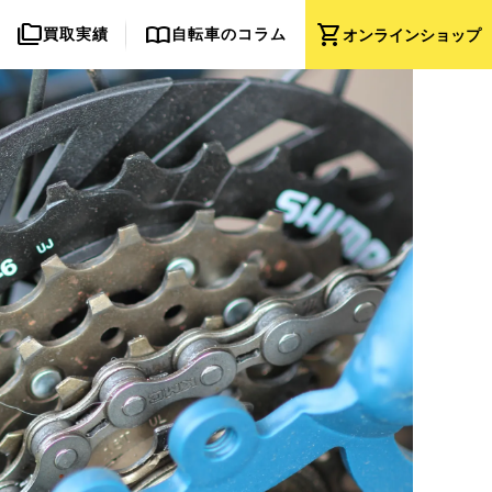
folder_copy
import_contacts
shopping_cart
買取実績
自転車のコラム
オンライン
ショップ