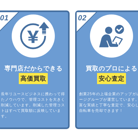
専門店だからできる
買取のプロによる
高価買取
安心査定
長年リユースビジネスに携わって得
創業25年の上場企業のアップガ
たノウハウで、管理コストを大きく
ージグループが運営しています
削減しています。削減した管理コス
富な実績と丁寧な査定で、安心
トはすべて買取額に反映していま
自転車を売却できます！
す。