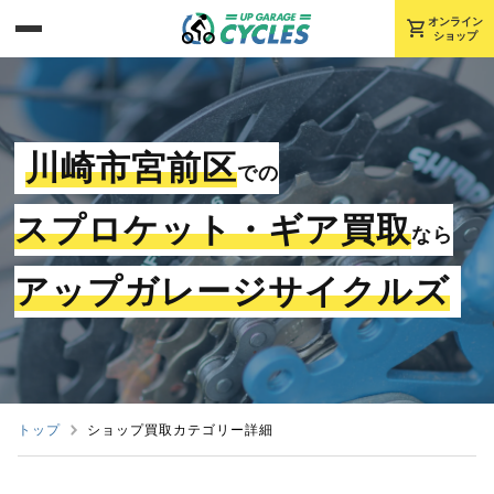
shopping_cart
オンライン
ショップ
川崎市宮前区
での
スプロケット・ギア買取
なら
アップガレージサイクルズ
トップ
ショップ買取カテゴリー詳細