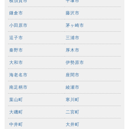
横須賀市
平塚市
鎌倉市
藤沢市
小田原市
茅ヶ崎市
逗子市
三浦市
秦野市
厚木市
大和市
伊勢原市
海老名市
座間市
南足柄市
綾瀬市
葉山町
寒川町
大磯町
二宮町
中井町
大井町