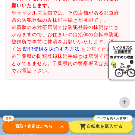
願いいたします。
※サイクルズ店舗では、その店舗がある都道府
県の防犯登録のみ抹消手続きが可能です。
※買取のみ対応店舗では防犯登録の抹消はでき
かねますので、お住まいの自治体の自転車防犯
登録所で事前に抹消をお願いいたします。詳し
くは
防犯登録を抹消する方法
をご覧ください。
※千葉県の防犯登録抹消手続きは店舗で行うこ
とができません。千葉県内の警察署又は交番ま
でお電話下さい。
無料
パーツも続々入荷中！
ロードバイク
BMX
keyboard_arrow_down
shopping_cart
買取 / 査定はこちら
自転車を購入する
クロスバイク買取
ピストバイク