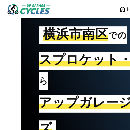
home
横浜市南区
での
スプロケット
ら
アップガレー
ズ