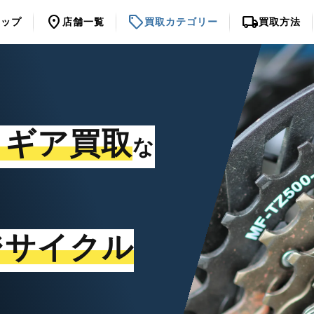
location_on
sell
local_shipping
トップ
店舗一覧
買取カテゴリー
買取方法
・ギア買取
な
ジサイクル