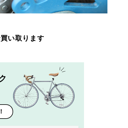
で買い取ります
ク
！