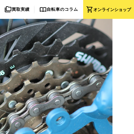
folder_copy
import_contacts
shopping_cart
買取実績
自転車のコラム
オンライン
ショップ