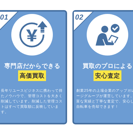
専門店だからできる
買取のプロによる
高価買取
安心査定
長年リユースビジネスに携わって得
創業25年の上場企業のアップガ
たノウハウで、管理コストを大きく
ージグループが運営しています
削減しています。削減した管理コス
富な実績と丁寧な査定で、安心
トはすべて買取額に反映していま
自転車を売却できます！
す。