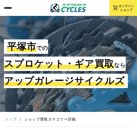
shopping_cart
オンライン
ショップ
平塚市
での
スプロケット・ギア買取
なら
アップガレージサイクルズ
トップ
ショップ買取カテゴリー詳細