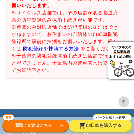
願いいたします。
※サイクルズ店舗では、その店舗がある都道府
県の防犯登録のみ抹消手続きが可能です。
※買取のみ対応店舗では防犯登録の抹消はでき
かねますので、お住まいの自治体の自転車防犯
登録所で事前に抹消をお願いいたします。詳し
くは
防犯登録を抹消する方法
をご覧ください。
※千葉県の防犯登録抹消手続きは店舗で行うこ
とができません。千葉県内の警察署又は交番ま
でお電話下さい。
無料
パーツも続々入荷中！
ロードバイク
BMX
keyboard_arrow_down
shopping_cart
買取 / 査定はこちら
自転車を購入する
クロスバイク買取
ピストバイク