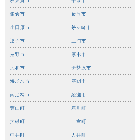
横須賀市
平塚市
鎌倉市
藤沢市
小田原市
茅ヶ崎市
逗子市
三浦市
秦野市
厚木市
大和市
伊勢原市
海老名市
座間市
南足柄市
綾瀬市
葉山町
寒川町
大磯町
二宮町
中井町
大井町