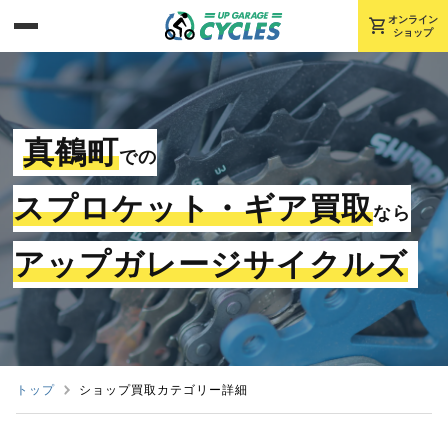
shopping_cart
オンライン
ショップ
真鶴町
での
スプロケット・ギア買取
なら
アップガレージサイクルズ
トップ
ショップ買取カテゴリー詳細