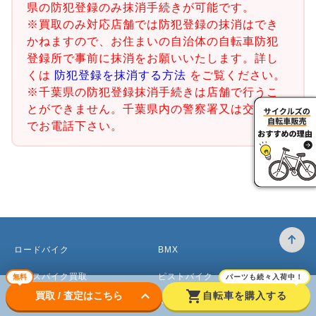
県の防犯登録のみ抹消手続きが可能です。
※買取のみ対応店舗では防犯登録の抹消はでき
かねますので、お住まいの自治体の自転車防犯
登録所で事前に抹消をお願いいたします。詳し
くは
防犯登録を抹消する方法
をご覧ください。
※千葉県の防犯登録抹消手続きは店舗で行うこ
とができません。千葉県内の警察署又は交番ま
でお電話下さい。
ロードバイク
BMX
クロスバイク買取
ピストバイク
無料
パーツも続々入荷中！
keyboard_arrow_down
shopping_cart
買取 / 査定はこちら
自転車を購入する
マウンテンバイク買取
ベビーカー