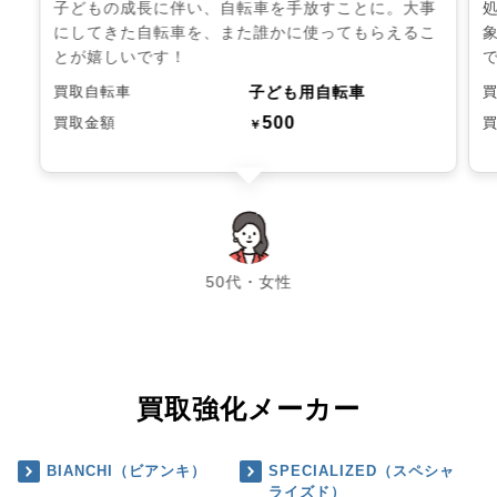
子どもの成長に伴い、自転車を手放すことに。大事
にしてきた自転車を、また誰かに使ってもらえるこ
とが嬉しいです！
子ども用自転車
買取自転車
500
買取金額
￥
chevron_left
chevron_right
50代・女性
買取強化メーカー
BIANCHI（ビアンキ）
SPECIALIZED（スペシャ
ライズド）