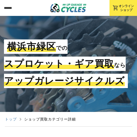
shopping_cart
オンライン
ショップ
横浜市緑区
での
スプロケット・ギア買取
なら
アップガレージサイクルズ
トップ
ショップ買取カテゴリー詳細