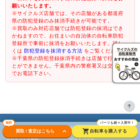
願いいたします。
※サイクルズ店舗では、その店舗がある都道府
県の防犯登録のみ抹消手続きが可能です。
※買取のみ対応店舗では防犯登録の抹消はでき
かねますので、お住まいの自治体の自転車防犯
登録所で事前に抹消をお願いいたします。詳し
くは
防犯登録を抹消する方法
をご覧ください。
※千葉県の防犯登録抹消手続きは店舗で行うこ
とができません。千葉県内の警察署又は交番ま
でお電話下さい。
無料
パーツも続々入荷中！
ロードバイク
BMX
keyboard_arrow_down
shopping_cart
買取 / 査定はこちら
自転車を購入する
クロスバイク買取
ピストバイク