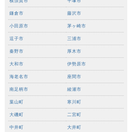
横須賀市
平塚市
鎌倉市
藤沢市
小田原市
茅ヶ崎市
逗子市
三浦市
秦野市
厚木市
大和市
伊勢原市
海老名市
座間市
南足柄市
綾瀬市
葉山町
寒川町
大磯町
二宮町
中井町
大井町