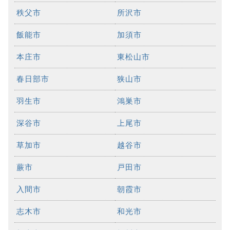
秩父市
所沢市
飯能市
加須市
本庄市
東松山市
春日部市
狭山市
羽生市
鴻巣市
深谷市
上尾市
草加市
越谷市
蕨市
戸田市
入間市
朝霞市
志木市
和光市