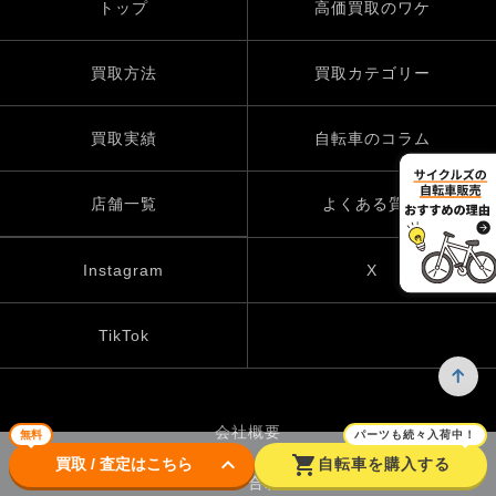
トップ
高価買取のワケ
買取方法
買取カテゴリー
買取実績
自転車のコラム
店舗一覧
よくある質問
Instagram
X
TikTok
会社概要
無料
パーツも続々入荷中！
keyboard_arrow_down
shopping_cart
買取 / 査定はこちら
自転車を購入する
お問い合わせ