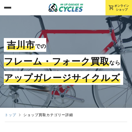
shopping_cart
オンライン
ショップ
吉川市
での
フレーム・フォーク買取
なら
アップガレージサイクルズ
トップ
ショップ買取カテゴリー詳細