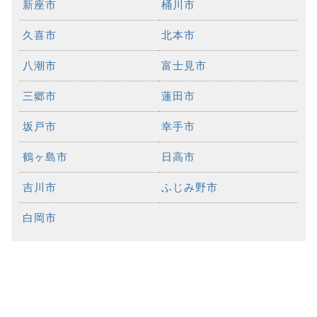
新座市
桶川市
久喜市
北本市
八潮市
富士見市
三郷市
蓮田市
坂戸市
幸手市
鶴ヶ島市
日高市
吉川市
ふじみ野市
白岡市