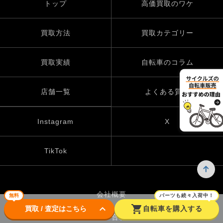
トップ
高価買取のワケ
買取方法
買取カテゴリー
買取実績
自転車のコラム
店舗一覧
よくある質問
Instagram
X
TikTok
会社概要
無料
パーツも続々入荷中！
keyboard_arrow_down
shopping_cart
買取 / 査定はこちら
自転車を購入する
お問い合わせ