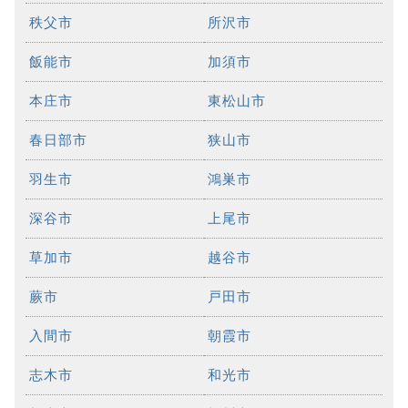
秩父市
所沢市
飯能市
加須市
本庄市
東松山市
春日部市
狭山市
羽生市
鴻巣市
深谷市
上尾市
草加市
越谷市
蕨市
戸田市
入間市
朝霞市
志木市
和光市