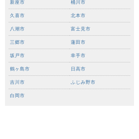
新座市
桶川市
久喜市
北本市
八潮市
富士見市
三郷市
蓮田市
坂戸市
幸手市
鶴ヶ島市
日高市
吉川市
ふじみ野市
白岡市