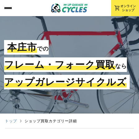
shopping_cart
オンライン
ショップ
本庄市
での
フレーム・フォーク買取
なら
アップガレージサイクルズ
トップ
ショップ買取カテゴリー詳細