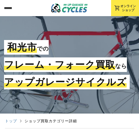
shopping_cart
オンライン
ショップ
和光市
での
フレーム・フォーク買取
なら
アップガレージサイクルズ
トップ
ショップ買取カテゴリー詳細