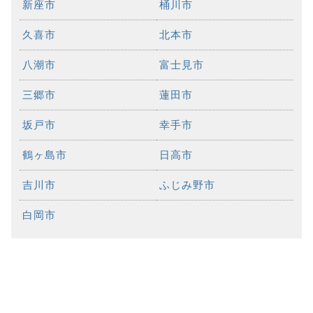
新座市
桶川市
久喜市
北本市
八潮市
富士見市
三郷市
蓮田市
坂戸市
幸手市
鶴ヶ島市
日高市
吉川市
ふじみ野市
白岡市