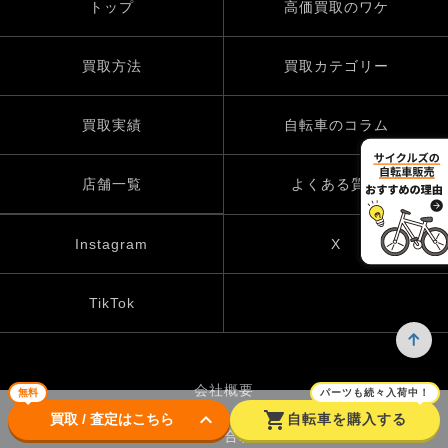
トップ
高価買取のワケ
買取方法
買取カテゴリー
買取実績
自転車のコラム
店舗一覧
よくある質問
Instagram
X
TikTok
会社概要
無料
パーツも続々入荷中！
keyboard_arrow_down
shopping_cart
買取 / 査定はこちら
自転車を購入する
お問い合わせ