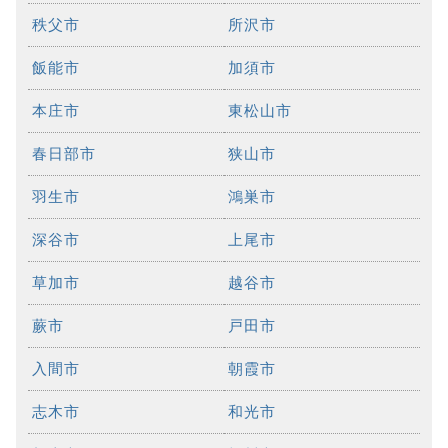
秩父市
所沢市
飯能市
加須市
本庄市
東松山市
春日部市
狭山市
羽生市
鴻巣市
深谷市
上尾市
草加市
越谷市
蕨市
戸田市
入間市
朝霞市
志木市
和光市