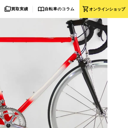
folder_copy
import_contacts
shopping_cart
買取実績
自転車のコラム
オンライン
ショップ