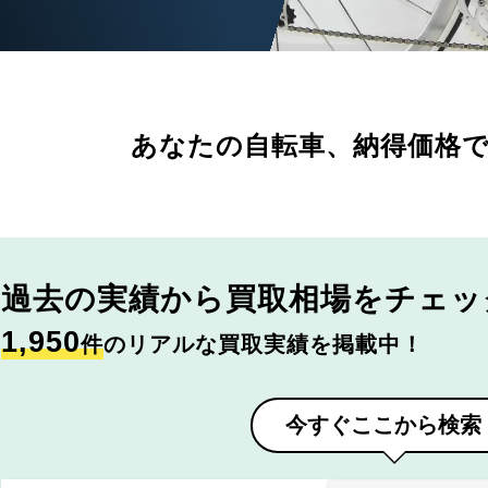
あなたの自転車、
納得価格
過去の実績から
買取相場をチェッ
1,950
件
のリアルな買取実績を掲載中！
今すぐここから検索