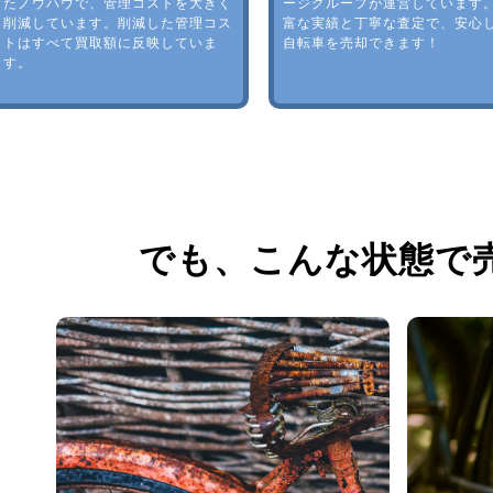
たノウハウで、管理コストを大きく
ージグループが運営しています
削減しています。削減した管理コス
富な実績と丁寧な査定で、安心
トはすべて買取額に反映していま
自転車を売却できます！
す。
でも、
こんな状態で