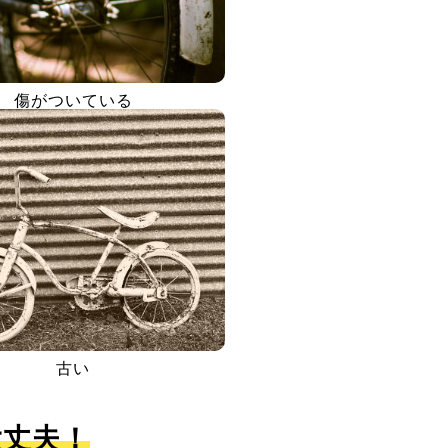
傷がついている
古い
大丈夫！