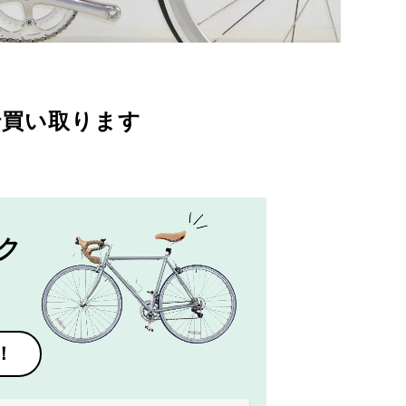
で買い取ります
ク
！