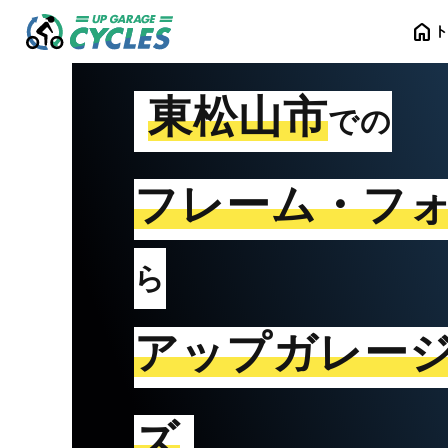
home
東松山市
での
フレーム・フ
ら
アップガレー
ズ