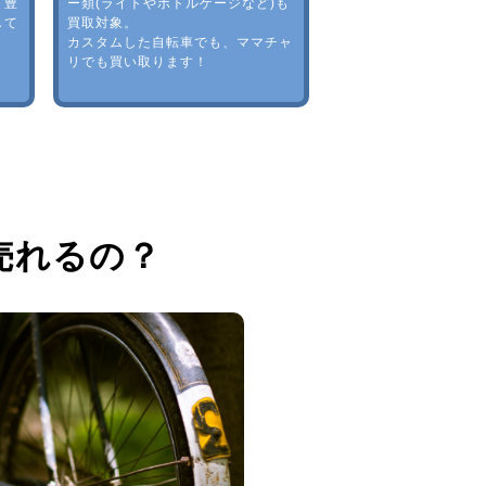
。豊
ー類(ライトやボトルゲージなど)も
して
買取対象。
カスタムした自転車でも、ママチャ
リでも買い取ります！
売れるの？