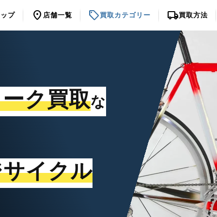
location_on
sell
local_shipping
トップ
店舗一覧
買取カテゴリー
買取方法
ォーク買取
な
ジサイクル