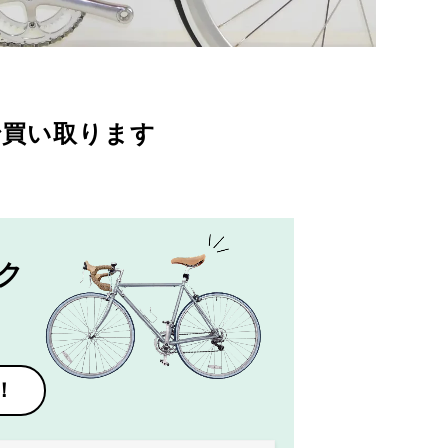
で買い取ります
ク
！