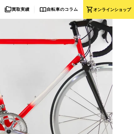
folder_copy
import_contacts
shopping_cart
買取実績
自転車のコラム
オンライン
ショップ