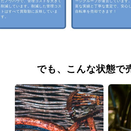
たノウハウで、管理コストを大きく
ージグループが運営しています
削減しています。削減した管理コス
富な実績と丁寧な査定で、安心
トはすべて買取額に反映していま
自転車を売却できます！
す。
でも、
こんな状態で