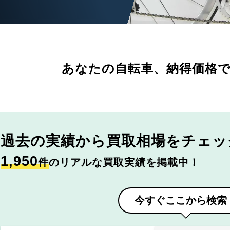
あなたの自転車、
納得価格
過去の実績から
買取相場をチェッ
1,950
件
のリアルな買取実績を掲載中！
今すぐここから検索