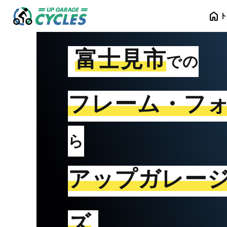
home
富士見市
での
フレーム・フ
ら
アップガレー
ズ