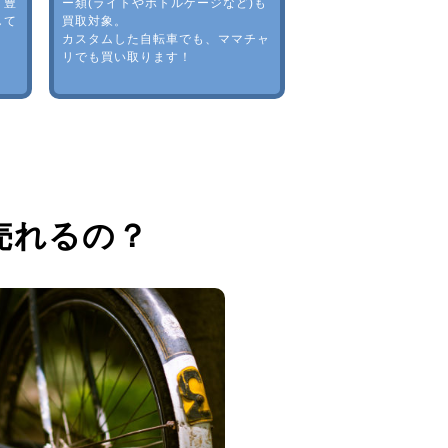
。豊
ー類(ライトやボトルゲージなど)も
して
買取対象。
カスタムした自転車でも、ママチャ
リでも買い取ります！
売れるの？