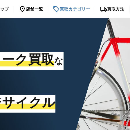
location_on
sell
local_shipping
トップ
店舗一覧
買取カテゴリー
買取方法
ォーク買取
な
ジサイクル