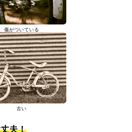
傷がついている
古い
大丈夫！