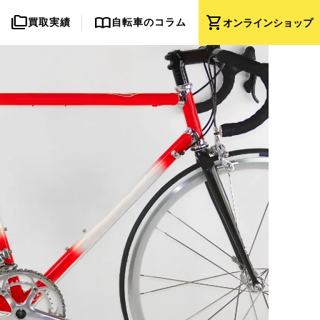
folder_copy
import_contacts
shopping_cart
買取実績
自転車のコラム
オンライン
ショップ