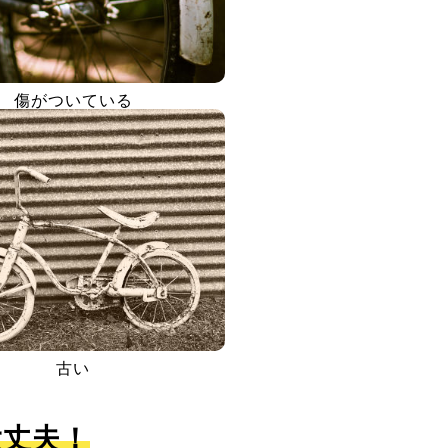
傷がついている
古い
大丈夫！