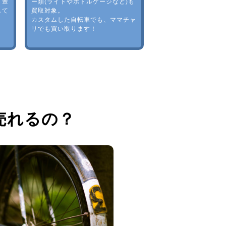
。豊
ー類(ライトやボトルゲージなど)も
して
買取対象。
カスタムした自転車でも、ママチャ
リでも買い取ります！
売れるの？