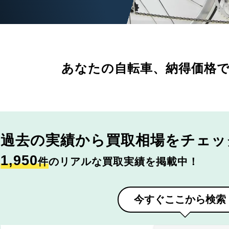
あなたの自転車、
納得価格
過去の実績から
買取相場をチェッ
1,950
件
のリアルな買取実績を掲載中！
今すぐここから検索