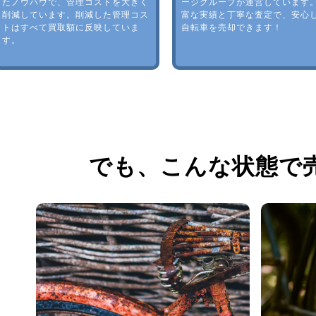
たノウハウで、管理コストを大きく
ージグループが運営しています
削減しています。削減した管理コス
富な実績と丁寧な査定で、安心
トはすべて買取額に反映していま
自転車を売却できます！
す。
でも、
こんな状態で