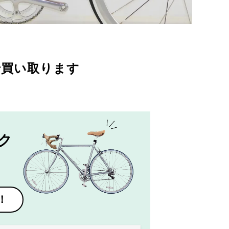
で買い取ります
ク
！