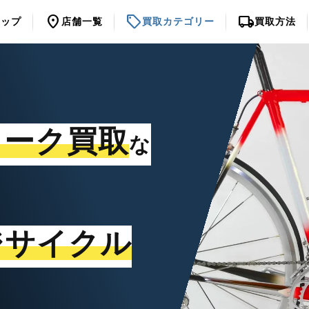
location_on
sell
local_shipping
トップ
店舗一覧
買取カテゴリー
買取方法
ォーク買取
な
ジサイクル