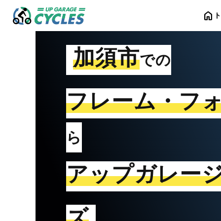
home
加須市
での
フレーム・フ
ら
アップガレー
ズ