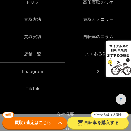
トップ
高価買取のワケ
買取方法
買取カテゴリー
買取実績
自転車のコラム
店舗一覧
よくある質問
Instagram
X
TikTok
会社概要
無料
パーツも続々入荷中！
keyboard_arrow_down
shopping_cart
買取 / 査定はこちら
自転車を購入する
お問い合わせ