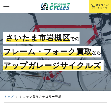
shopping_cart
オンライン
ショップ
さいたま市岩槻区
での
フレーム・フォーク買取
なら
アップガレージサイクルズ
トップ
ショップ買取カテゴリー詳細