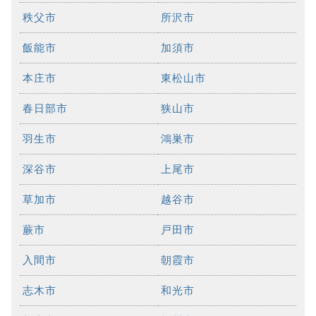
秩父市
所沢市
飯能市
加須市
本庄市
東松山市
春日部市
狭山市
羽生市
鴻巣市
深谷市
上尾市
草加市
越谷市
蕨市
戸田市
入間市
朝霞市
志木市
和光市