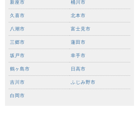
新座市
桶川市
久喜市
北本市
八潮市
富士見市
三郷市
蓮田市
坂戸市
幸手市
鶴ヶ島市
日高市
吉川市
ふじみ野市
白岡市