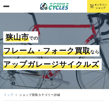
shopping_cart
オンライン
ショップ
狭山市
での
フレーム・フォーク買取
なら
アップガレージサイクルズ
トップ
ショップ買取カテゴリー詳細