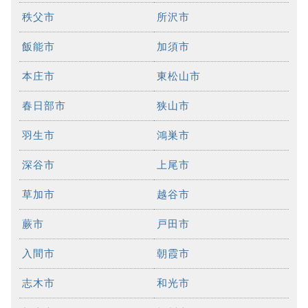
秩父市
所沢市
飯能市
加須市
本庄市
東松山市
春日部市
狭山市
羽生市
鴻巣市
深谷市
上尾市
草加市
越谷市
蕨市
戸田市
入間市
朝霞市
志木市
和光市