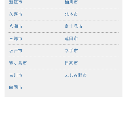
新座市
桶川市
久喜市
北本市
八潮市
富士見市
三郷市
蓮田市
坂戸市
幸手市
鶴ヶ島市
日高市
吉川市
ふじみ野市
白岡市