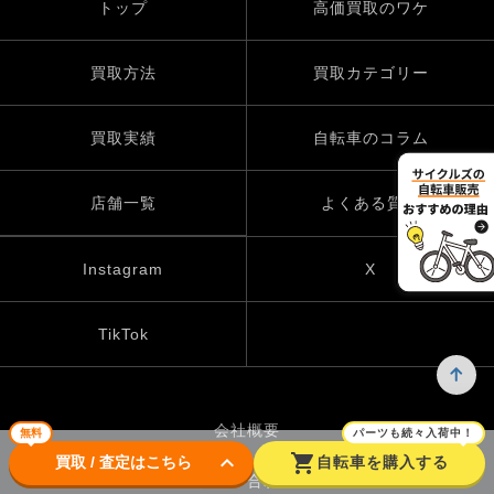
トップ
高価買取のワケ
買取方法
買取カテゴリー
買取実績
自転車のコラム
店舗一覧
よくある質問
Instagram
X
TikTok
会社概要
無料
パーツも続々入荷中！
keyboard_arrow_down
shopping_cart
買取 / 査定はこちら
自転車を購入する
お問い合わせ