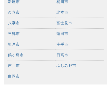
新座市
桶川市
久喜市
北本市
八潮市
富士見市
三郷市
蓮田市
坂戸市
幸手市
鶴ヶ島市
日高市
吉川市
ふじみ野市
白岡市