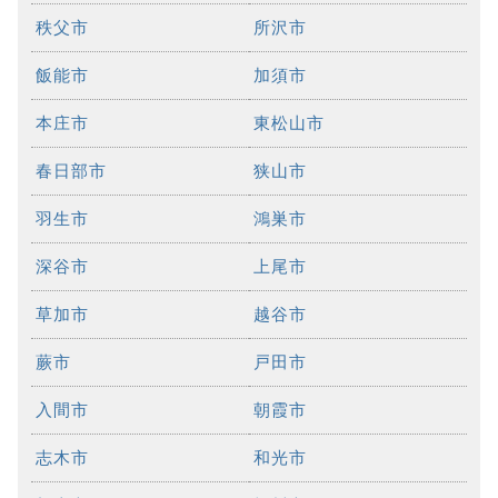
秩父市
所沢市
飯能市
加須市
本庄市
東松山市
春日部市
狭山市
羽生市
鴻巣市
深谷市
上尾市
草加市
越谷市
蕨市
戸田市
入間市
朝霞市
志木市
和光市