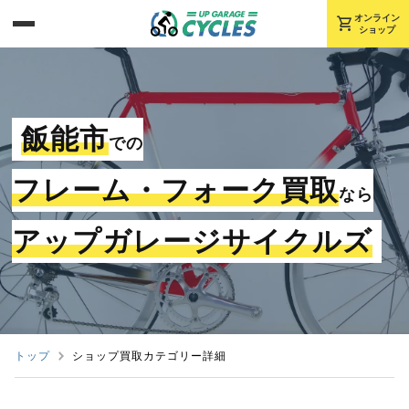
shopping_cart
オンライン
ショップ
飯能市
での
フレーム・フォーク買取
なら
アップガレージサイクルズ
トップ
ショップ買取カテゴリー詳細