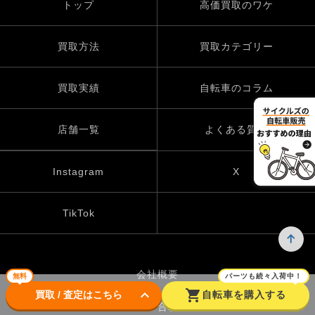
トップ
高価買取のワケ
買取方法
買取カテゴリー
買取実績
自転車のコラム
店舗一覧
よくある質問
Instagram
X
TikTok
会社概要
無料
パーツも続々入荷中！
keyboard_arrow_down
shopping_cart
買取 / 査定はこちら
自転車を購入する
お問い合わせ