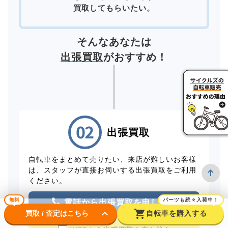
買取してもらいたい。
そんなあなたは
出張買取
がおすすめ！
出張買取
自転車をまとめて売りたい、来店が難しいお客様
は、スタッフが直接お伺いする出張買取をご利用
ください。
無料
パーツも続々入荷中！
電話から出張買取を申し込む
keyboard_arrow_down
shopping_cart
買取 / 査定はこちら
自転車を購入する