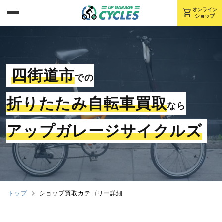
shopping_cart
オンライン
ショップ
四街道市
での
折りたたみ自転車買取
なら
アップガレージサイクルズ
トップ
ショップ買取カテゴリー詳細