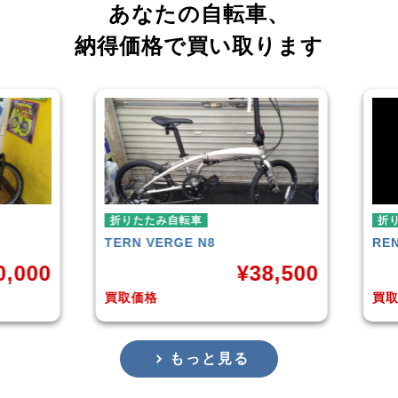
あなたの自転車、
納得価格で買い取ります
折りたたみ自転車
RENAULT
LIGHT-8 AL-FDB140
¥
38,500
¥
16,799
買取価格
もっと見る