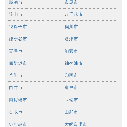
勝浦市
市原市
流山市
八千代市
我孫子市
鴨川市
鎌ケ谷市
君津市
富津市
浦安市
四街道市
袖ケ浦市
八街市
印西市
白井市
富里市
南房総市
匝瑳市
香取市
山武市
いすみ市
大網白里市