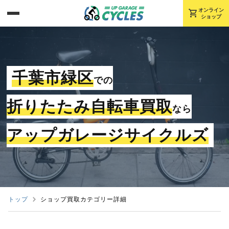
shopping_cart
オンライン
ショップ
千葉市緑区
での
折りたたみ自転車買取
なら
アップガレージサイクルズ
トップ
ショップ買取カテゴリー詳細