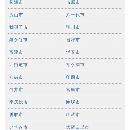
勝浦市
市原市
流山市
八千代市
我孫子市
鴨川市
鎌ケ谷市
君津市
富津市
浦安市
四街道市
袖ケ浦市
八街市
印西市
白井市
富里市
南房総市
匝瑳市
香取市
山武市
いすみ市
大網白里市