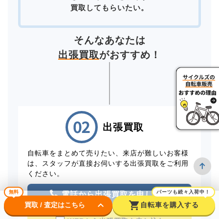
買取してもらいたい。
そんなあなたは
出張買取
がおすすめ！
出張買取
自転車をまとめて売りたい、来店が難しいお客様
は、スタッフが直接お伺いする出張買取をご利用
ください。
無料
パーツも続々入荷中！
電話から出張買取を申し込む
keyboard_arrow_down
shopping_cart
買取 / 査定はこちら
自転車を購入する