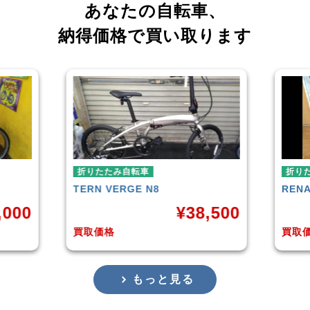
あなたの自転車、
納得価格で買い取ります
車
折りたたみ自転車
 N8
RENAULT
LIGHT-8 AL-FDB140
¥
38,500
¥
16,799
買取価格
もっと見る