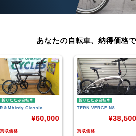
あなたの自転車、
納得価格
折りたたみ自転車
折りたたみ自転車
TERN
VERGE N8
RENAULT
LIGHT-8 AL-
FDB140
¥
38,500
¥
16,79
買取価格
買取価格