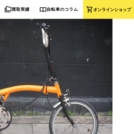
folder_copy
import_contacts
shopping_cart
買取実績
自転車のコラム
オンライン
ショップ