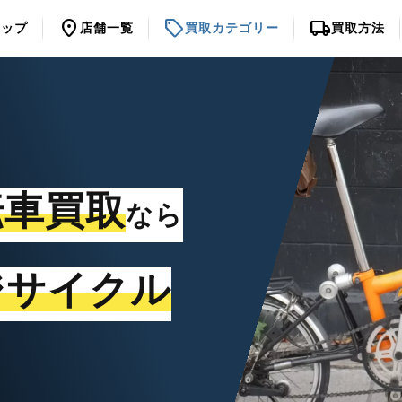
location_on
sell
local_shipping
トップ
店舗一覧
買取カテゴリー
買取方法
転車買取
なら
ジサイクル