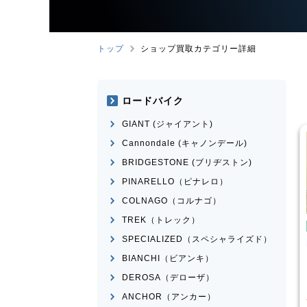
トップ
ショップ買取カテゴリー詳細
ロードバイク
GIANT (ジャイアント)
Cannondale (キャノンデール)
BRIDGESTONE (ブリヂストン)
PINARELLO（ピナレロ）
COLNAGO（コルナゴ）
TREK（トレック）
たみ自転車
折りたたみ自転車
SPECIALIZED（スペシャライズド）
rge N8
R＆M
birdy Classic
BIANCHI（ビアンキ）
¥
50,001
¥
60,000
DEROSA（デローザ）
格
買取価格
ANCHOR（アンカー）