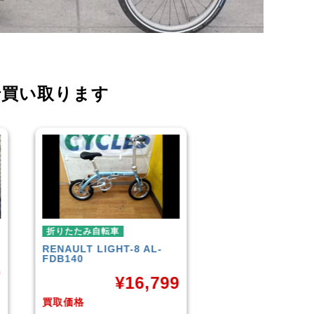
で買い取ります
折りたたみ自転車
折りたたみ自転車
R＆M
BD-1 2010年頃モデル
BROMPTON
NEO
¥
40,000
¥
9
買取価格
買取価格