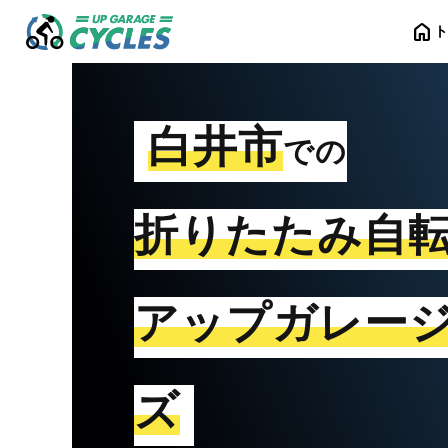
home
白井市
での
折りたたみ自
アップガレー
ズ