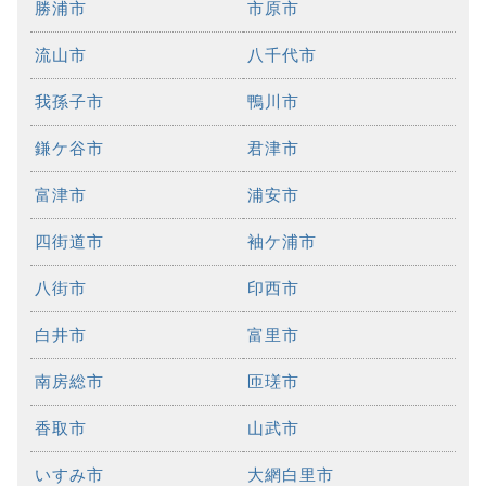
勝浦市
市原市
流山市
八千代市
我孫子市
鴨川市
鎌ケ谷市
君津市
富津市
浦安市
四街道市
袖ケ浦市
八街市
印西市
白井市
富里市
南房総市
匝瑳市
香取市
山武市
いすみ市
大網白里市