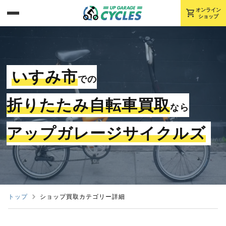
shopping_cart
オンライン
ショップ
いすみ市
での
折りたたみ自転車買取
なら
アップガレージサイクルズ
トップ
ショップ買取カテゴリー詳細