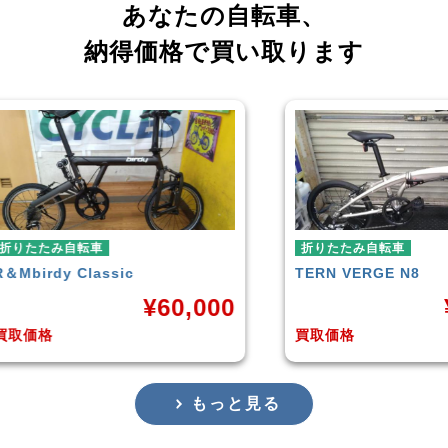
あなたの自転車、
納得価格で買い取ります
折りたたみ自転車
折りたたみ
TERN
VERGE N8
RENAULT
0
¥
38,500
買取価格
買取価格
もっと見る