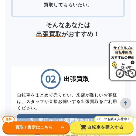
買取してもらいたい。
そんなあなたは
出張買取
がおすすめ！
出張買取
自転車をまとめて売りたい、来店が難しいお客様
は、スタッフが直接お伺いする出張買取をご利用
ください。
無料
パーツも続々入荷中！
電話から出張買取を申し込む
keyboard_arrow_down
shopping_cart
買取 / 査定はこちら
自転車を購入する