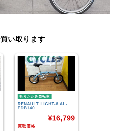
で買い取ります
折りたたみ自転車
折りたたみ自転車
R＆M
BD-1 2010年頃モデル
BROMPTON
NEO
¥
40,000
¥
3
9
買取価格
買取価格