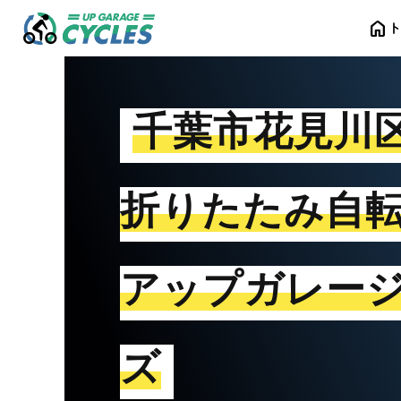
home
千葉市花見川
折りたたみ自
アップガレー
ズ