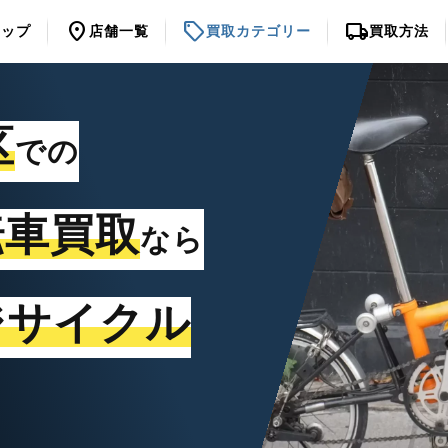
location_on
sell
local_shipping
トップ
店舗一覧
買取カテゴリー
買取方法
区
での
転車買取
なら
ジサイクル