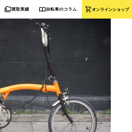
folder_copy
import_contacts
shopping_cart
買取実績
自転車のコラム
オンライン
ショップ