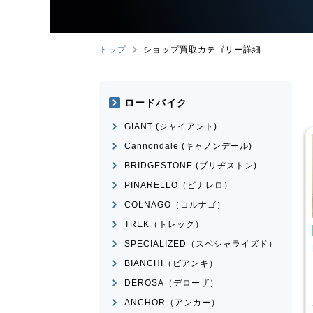
トップ
ショップ買取カテゴリー詳細
ロードバイク
GIANT (ジャイアント)
Cannondale (キャノンデール)
BRIDGESTONE (ブリヂストン)
PINARELLO（ピナレロ）
COLNAGO（コルナゴ）
TREK（トレック）
み自転車
折りたたみ自転車
SPECIALIZED（スペシャライズド）
rge N8
R＆M
birdy Classic
BIANCHI（ビアンキ）
¥
50,001
¥
60,000
DEROSA（デローザ）
買取価格
ANCHOR（アンカー）