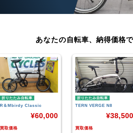
あなたの自転車、
納得価格
折りたたみ自転車
折りたたみ自転車
TERN
VERGE N8
RENAULT
LIGHT-8 AL-
FDB140
¥
38,500
¥
16,79
買取価格
買取価格