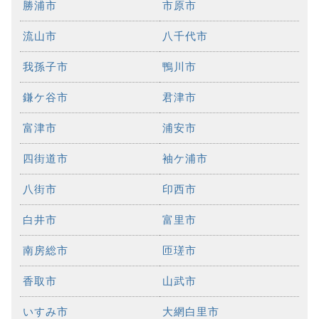
勝浦市
市原市
流山市
八千代市
我孫子市
鴨川市
鎌ケ谷市
君津市
富津市
浦安市
四街道市
袖ケ浦市
八街市
印西市
白井市
富里市
南房総市
匝瑳市
香取市
山武市
いすみ市
大網白里市