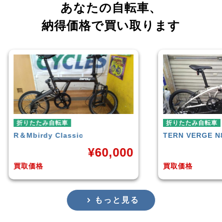
あなたの自転車、
納得価格で買い取ります
折りたたみ自転車
折りた
TERN
VERGE N8
RENA
000
¥
38,500
買取価格
買取価
もっと見る