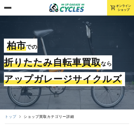
shopping_cart
オンライン
ショップ
柏市
での
折りたたみ自転車買取
なら
アップガレージサイクルズ
トップ
ショップ買取カテゴリー詳細