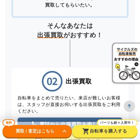
買取してもらいたい。
そんなあなたは
出張買取
がおすすめ！
出張買取
自転車をまとめて売りたい、来店が難しいお客様
は、スタッフが直接お伺いする出張買取をご利用
ください。
無料
パーツも続々入荷中！
電話から出張買取を申し込む
keyboard_arrow_down
shopping_cart
買取 / 査定はこちら
自転車を購入する