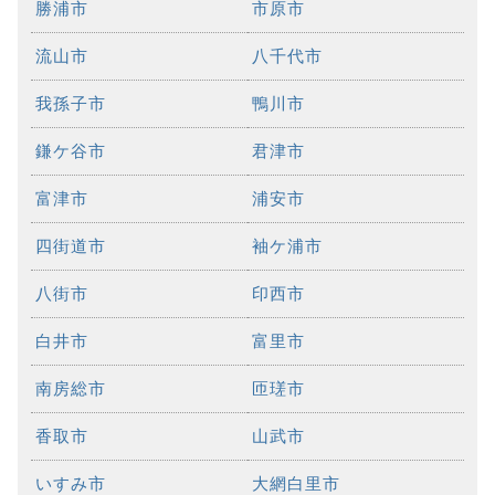
勝浦市
市原市
流山市
八千代市
我孫子市
鴨川市
鎌ケ谷市
君津市
富津市
浦安市
四街道市
袖ケ浦市
八街市
印西市
白井市
富里市
南房総市
匝瑳市
香取市
山武市
いすみ市
大網白里市