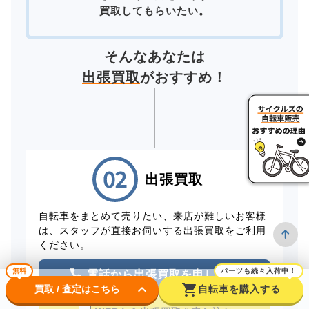
買取してもらいたい。
そんなあなたは
出張買取
がおすすめ！
出張買取
自転車をまとめて売りたい、来店が難しいお客様
は、スタッフが直接お伺いする出張買取をご利用
ください。
無料
パーツも続々入荷中！
電話から出張買取を申し込む
keyboard_arrow_down
shopping_cart
買取 / 査定はこちら
自転車を購入する