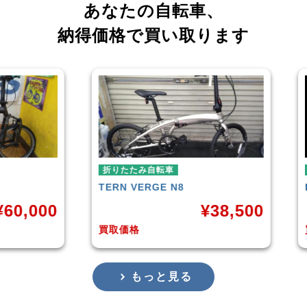
あなたの自転車、
納得価格で買い取ります
折りたたみ自転車
N8
RENAULT
LIGHT-8 AL-FDB140
¥
38,500
¥
16,799
買取価格
もっと見る