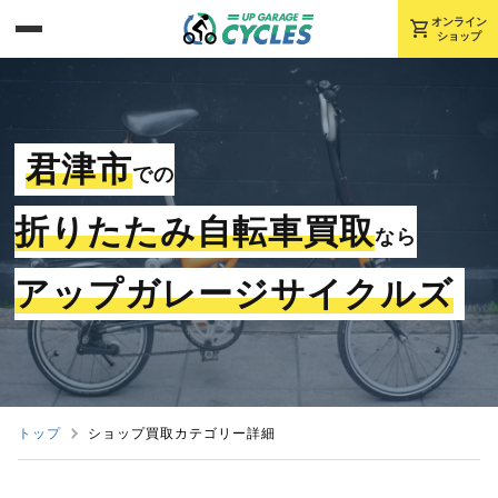
shopping_cart
オンライン
ショップ
君津市
での
折りたたみ自転車買取
なら
アップガレージサイクルズ
トップ
ショップ買取カテゴリー詳細