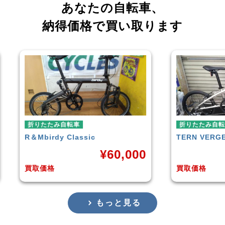
あなたの自転車、
納得価格で買い取ります
折りたたみ自転車
折りたた
TERN
VERGE N8
RENAUL
00
¥
38,500
買取価格
買取価格
もっと見る