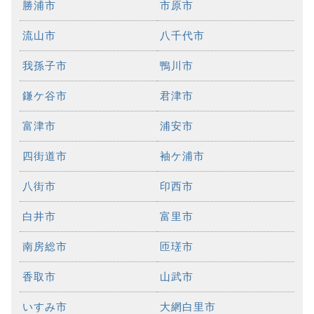
勝浦市
市原市
流山市
八千代市
我孫子市
鴨川市
鎌ケ谷市
君津市
富津市
浦安市
四街道市
袖ケ浦市
八街市
印西市
白井市
富里市
南房総市
匝瑳市
香取市
山武市
いすみ市
大網白里市