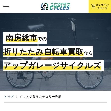
shopping_cart
オンライン
ショップ
南房総市
での
折りたたみ自転車買取
なら
アップガレージサイクルズ
トップ
ショップ買取カテゴリー詳細