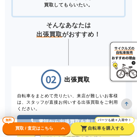
買取してもらいたい。
そんなあなたは
出張買取
がおすすめ！
出張買取
自転車をまとめて売りたい、来店が難しいお客様
は、スタッフが直接お伺いする出張買取をご利用
ください。
無料
パーツも続々入荷中！
電話から出張買取を申し込む
keyboard_arrow_down
shopping_cart
買取 / 査定はこちら
自転車を購入する