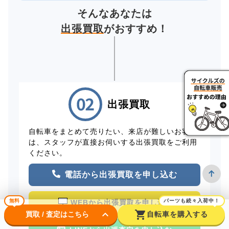
そんなあなたは
出張買取
がおすすめ！
出張買取
自転車をまとめて売りたい、来店が難しいお客様
は、スタッフが直接お伺いする出張買取をご利用
ください。
電話から出張買取を申し込む
無料
パーツも続々入荷中！
WEBから出張買取を申し込む
keyboard_arrow_down
shopping_cart
買取 / 査定はこちら
自転車を購入する