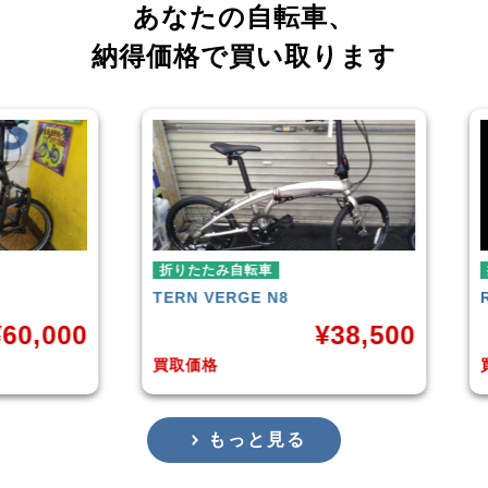
あなたの自転車、
納得価格で買い取ります
車
折りたたみ自転車
 N8
RENAULT
LIGHT-8 AL-FDB140
¥
38,500
¥
16,799
買取価格
もっと見る