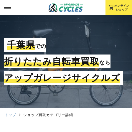
shopping_cart
オンライン
ショップ
千葉県
での
折りたたみ自転車買取
なら
アップガレージサイクルズ
トップ
ショップ買取カテゴリー詳細