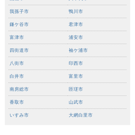
我孫子市
鴨川市
鎌ケ谷市
君津市
富津市
浦安市
四街道市
袖ケ浦市
八街市
印西市
白井市
富里市
南房総市
匝瑳市
香取市
山武市
いすみ市
大網白里市