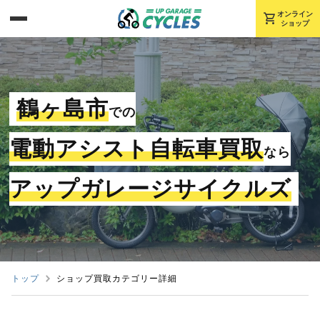
shopping_cart
オンライン
ショップ
鶴ヶ島市
での
電動アシスト自転車買取
なら
アップガレージサイクルズ
トップ
ショップ買取カテゴリー詳細