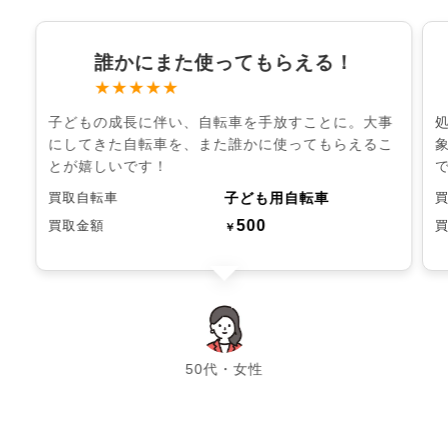
誰かにまた使ってもらえる！
★★★★★
子どもの成長に伴い、自転車を手放すことに。大事
にしてきた自転車を、また誰かに使ってもらえるこ
とが嬉しいです！
子ども用自転車
買取自転車
500
買取金額
￥
chevron_left
chevron_right
50代・女性