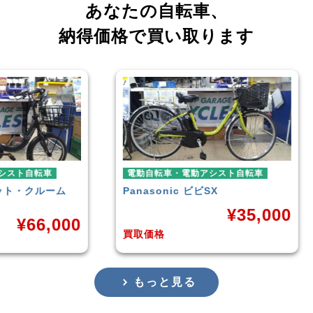
あなたの自転車、
納得価格で買い取ります
車
電動自転車・電動アシスト自転車
電動
ーム
Panasonic
ビビSX
YAM
¥
35,000
,000
買取価格
買取
もっと見る