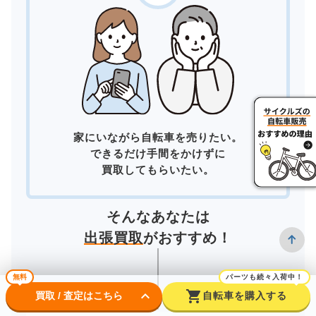
家にいながら自転車を売りたい。
できるだけ手間をかけずに
買取してもらいたい。
そんなあなたは
出張買取
がおすすめ！
無料
パーツも続々入荷中！
keyboard_arrow_down
shopping_cart
買取 / 査定はこちら
自転車を購入する