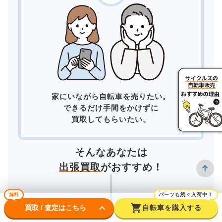
家にいながら自転車を売りたい。
できるだけ手間をかけずに
買取してもらいたい。
そんなあなたは
出張買取
がおすすめ！
無料
パーツも続々入荷中！
keyboard_arrow_down
shopping_cart
買取 / 査定はこちら
自転車を購入する