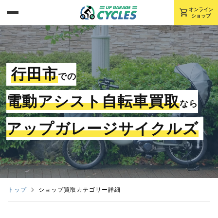
shopping_cart
オンライン
ショップ
行田市
での
電動アシスト自転車買取
なら
アップガレージサイクルズ
トップ
ショップ買取カテゴリー詳細