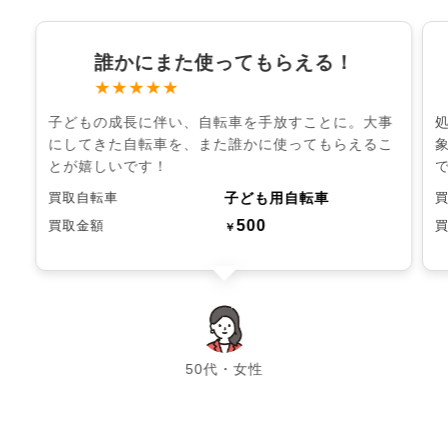
誰かにまた使ってもらえる！
★★★★★
子どもの成長に伴い、自転車を手放すことに。大事
にしてきた自転車を、また誰かに使ってもらえるこ
とが嬉しいです！
子ども用自転車
買取自転車
500
買取金額
￥
chevron_left
chevron_right
50代・女性