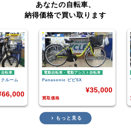
あなたの自転車、
納得価格で買い取ります
車
電動自転車・電動アシスト自転車
電動
ーム
Panasonic
ビビSX
YAM
¥
35,000
,000
買取価格
買取
もっと見る