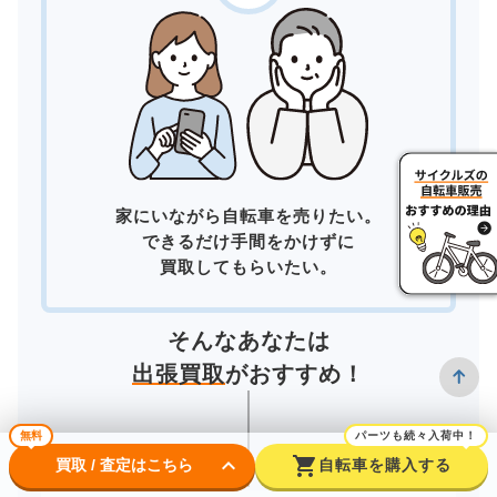
家にいながら自転車を売りたい。
できるだけ手間をかけずに
買取してもらいたい。
そんなあなたは
出張買取
がおすすめ！
無料
パーツも続々入荷中！
keyboard_arrow_down
shopping_cart
買取 / 査定はこちら
自転車を購入する