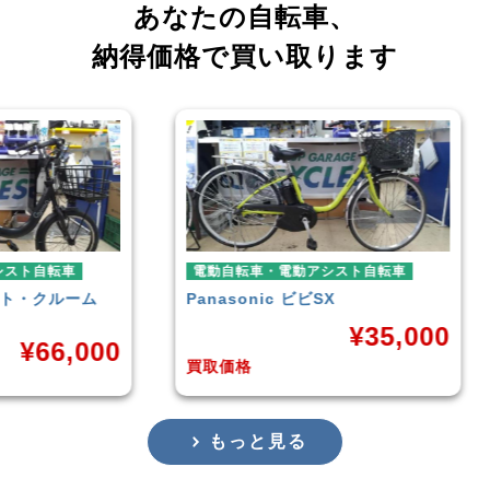
あなたの自転車、
納得価格で買い取ります
車
電動自転車・電動アシスト自転車
電動
ーム
Panasonic
ビビSX
YAM
¥
35,000
,000
買取価格
買取
もっと見る