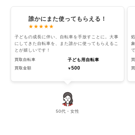
誰かにまた使ってもらえる！
★★★★★
子どもの成長に伴い、自転車を手放すことに。大事
にしてきた自転車を、また誰かに使ってもらえるこ
とが嬉しいです！
子ども用自転車
買取自転車
500
買取金額
￥
chevron_left
chevron_right
50代・女性