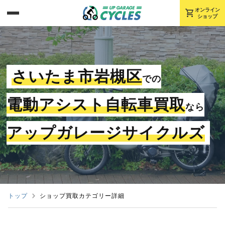
shopping_cart
オンライン
ショップ
さいたま市岩槻区
での
電動アシスト自転車買取
なら
アップガレージサイクルズ
トップ
ショップ買取カテゴリー詳細