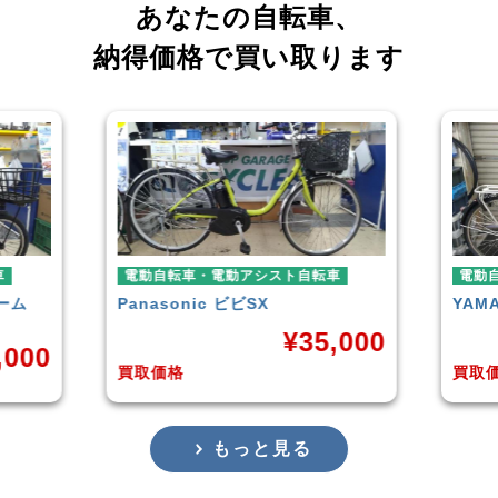
あなたの自転車、
納得価格で買い取ります
転車
電動自転車・電動アシスト自転車
電
YAMAHA
PAS With
BL
5,000
¥
38,929
買取価格
買
もっと見る