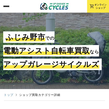
shopping_cart
オンライン
ショップ
ふじみ野市
での
電動アシスト自転車買取
なら
アップガレージサイクルズ
トップ
ショップ買取カテゴリー詳細