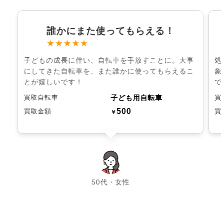
誰かにまた使ってもらえる！
★★★★★
子どもの成長に伴い、自転車を手放すことに。大事
にしてきた自転車を、また誰かに使ってもらえるこ
とが嬉しいです！
子ども用自転車
買取自転車
500
買取金額
￥
chevron_left
chevron_right
50代・女性