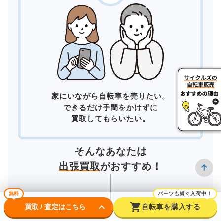
家にいながら自転車を売りたい。
できるだけ手間をかけずに
買取してもらいたい。
そんなあなたは
出張買取
がおすすめ！
無料
パーツも続々入荷中！
keyboard_arrow_down
shopping_cart
買取 / 査定はこちら
自転車を購入する