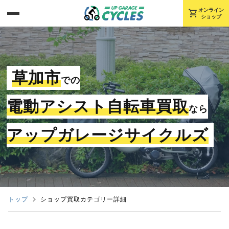
shopping_cart
オンライン
ショップ
草加市
での
電動アシスト自転車買取
なら
アップガレージサイクルズ
トップ
ショップ買取カテゴリー詳細