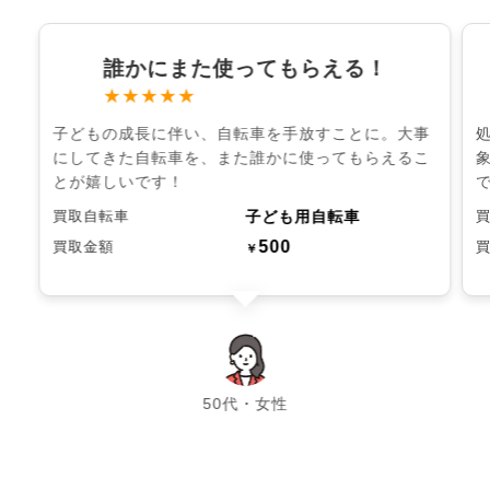
誰かにまた使ってもらえる！
★★★★★
子どもの成長に伴い、自転車を手放すことに。大事
にしてきた自転車を、また誰かに使ってもらえるこ
とが嬉しいです！
子ども用自転車
買取自転車
500
買取金額
￥
chevron_left
chevron_right
50代・女性