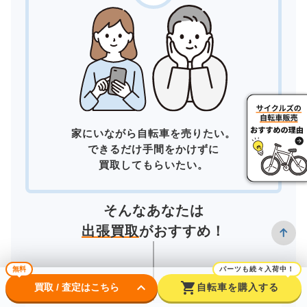
家にいながら自転車を売りたい。
できるだけ手間をかけずに
買取してもらいたい。
そんなあなたは
出張買取
がおすすめ！
無料
パーツも続々入荷中！
keyboard_arrow_down
shopping_cart
買取 / 査定はこちら
自転車を購入する