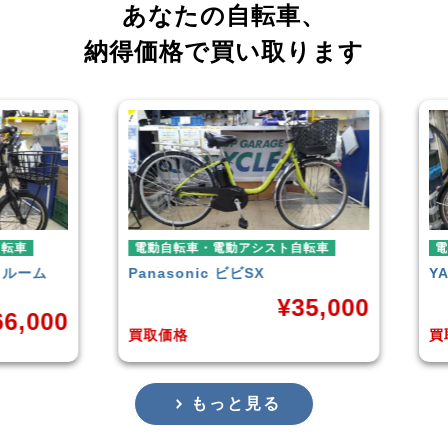
あなたの自転車、
納得価格で買い取ります
電動自転車・電動アシスト自転車
電動自転
ム
Panasonic
ビビSX
YAMAH
¥
35,000
00
買取価格
買取価格
もっと見る