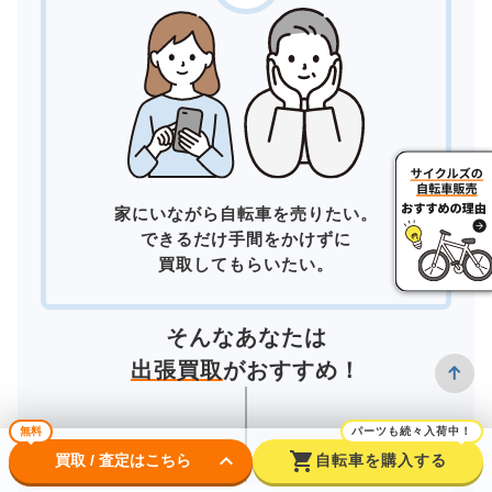
家にいながら自転車を売りたい。
できるだけ手間をかけずに
買取してもらいたい。
そんなあなたは
出張買取
がおすすめ！
無料
パーツも続々入荷中！
keyboard_arrow_down
shopping_cart
買取 / 査定はこちら
自転車を購入する