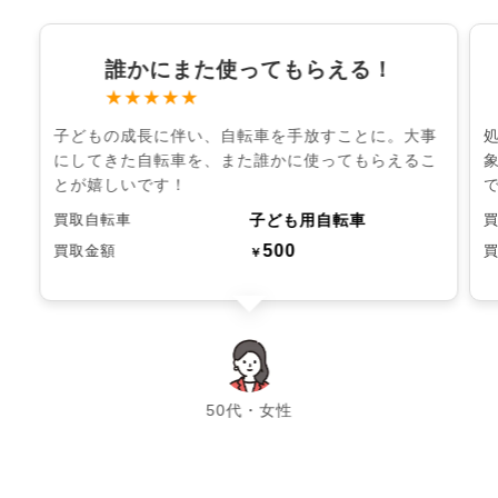
誰かにまた使ってもらえる！
★★★★★
子どもの成長に伴い、自転車を手放すことに。大事
にしてきた自転車を、また誰かに使ってもらえるこ
とが嬉しいです！
子ども用自転車
買取自転車
500
買取金額
￥
chevron_left
chevron_right
50代・女性