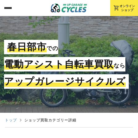
shopping_cart
オンライン
ショップ
春日部市
での
電動アシスト自転車買取
なら
アップガレージサイクルズ
トップ
ショップ買取カテゴリー詳細