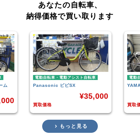
あなたの自転車、
納得価格で買い取ります
転車
電動自転車・電動アシスト自転車
電
YAMAHA
PAS With
BL
5,000
¥
38,929
買取価格
買
もっと見る