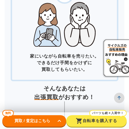
家にいながら自転車を売りたい。
できるだけ手間をかけずに
買取してもらいたい。
そんなあなたは
出張買取
がおすすめ！
無料
パーツも続々入荷中！
keyboard_arrow_down
shopping_cart
買取 / 査定はこちら
自転車を購入する