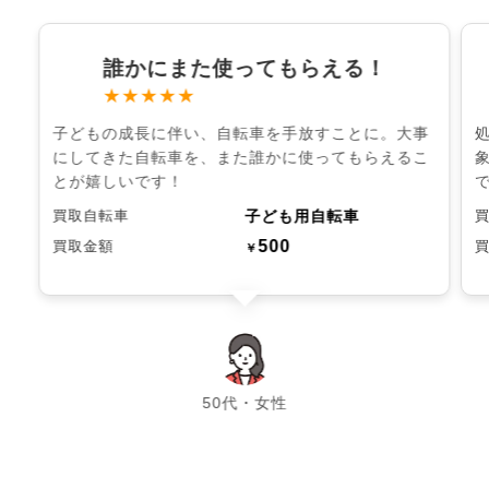
誰かにまた使ってもらえる！
★★★★★
子どもの成長に伴い、自転車を手放すことに。大事
にしてきた自転車を、また誰かに使ってもらえるこ
とが嬉しいです！
子ども用自転車
買取自転車
500
買取金額
￥
chevron_left
chevron_right
50代・女性