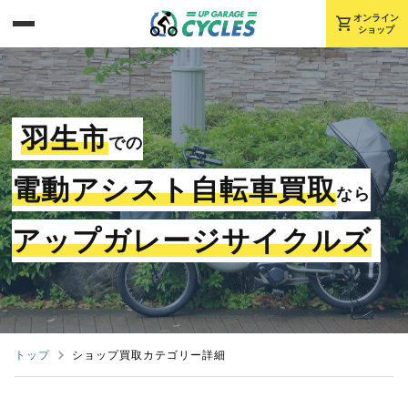
shopping_cart
オンライン
ショップ
羽生市
での
電動アシスト自転車買取
なら
アップガレージサイクルズ
トップ
ショップ買取カテゴリー詳細