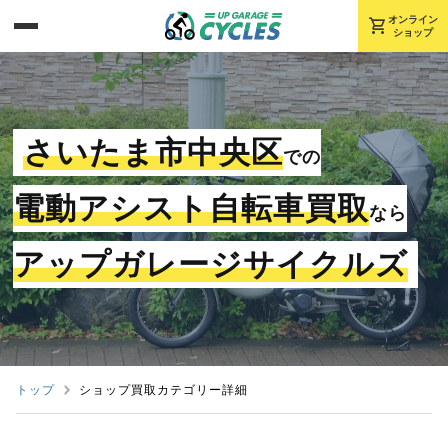
shopping_cart
オンライン
ショップ
さいたま市中央区
での
電動アシスト自転車買取
なら
アップガレージサイクルズ
トップ
ショップ買取カテゴリー詳細