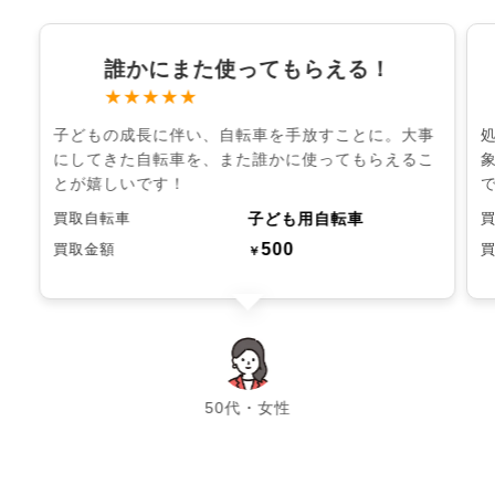
誰かにまた使ってもらえる！
★★★★★
子どもの成長に伴い、自転車を手放すことに。大事
にしてきた自転車を、また誰かに使ってもらえるこ
とが嬉しいです！
子ども用自転車
買取自転車
500
買取金額
￥
chevron_left
chevron_right
50代・女性