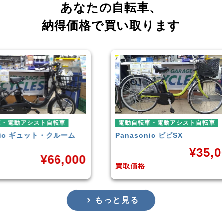
あなたの自転車、
納得価格で買い取ります
車
電動自転車・電動アシスト自転車
電動
ーム
Panasonic
ビビSX
YAM
¥
35,000
,000
買取価格
買取
もっと見る