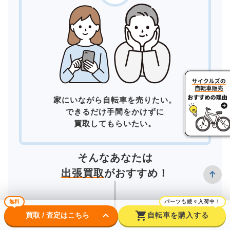
家にいながら自転車を売りたい。
できるだけ手間をかけずに
買取してもらいたい。
そんなあなたは
出張買取
がおすすめ！
無料
パーツも続々入荷中！
keyboard_arrow_down
shopping_cart
買取 / 査定はこちら
自転車を購入する